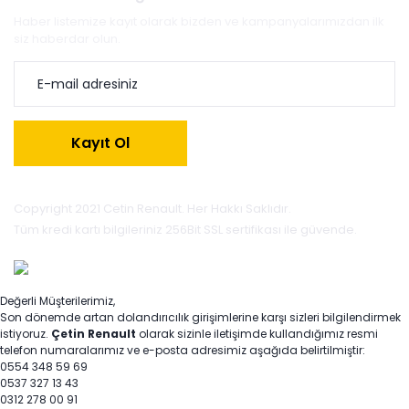
Haber listemize kayıt olarak bizden ve kampanyalarımızdan ilk
siz haberdar olun.
Kayıt Ol
Copyright 2021 Cetin Renault. Her Hakkı Saklıdır.
Tüm kredi kartı bilgileriniz 256Bit SSL sertifikası ile güvende.
Değerli Müşterilerimiz,
Son dönemde artan dolandırıcılık girişimlerine karşı sizleri bilgilendirmek
istiyoruz.
Çetin Renault
olarak sizinle iletişimde kullandığımız resmi
telefon numaralarımız ve e-posta adresimiz aşağıda belirtilmiştir:
0554 348 59 69
0537 327 13 43
0312 278 00 91