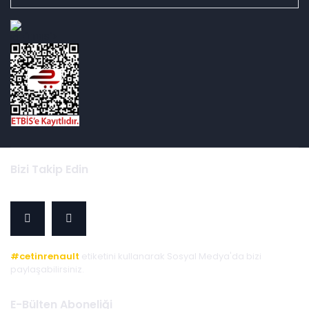
id="ETBIS">
Bizi Takip Edin
#cetinrenault
etiketini kullanarak Sosyal Medya'da bizi
paylaşabilirsiniz.
E-Bülten Aboneliği