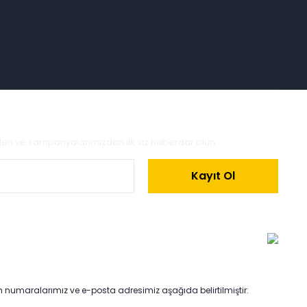
zden ve kampanyalarımızdan ilk siz haberdar olun.
Kayıt Ol
on numaralarımız ve e-posta adresimiz aşağıda belirtilmiştir: