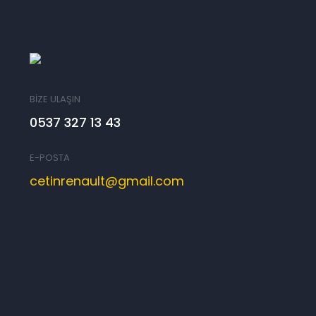
BİZE ULAŞIN
0537 327 13 43
E-POSTA
cetinrenault@gmail.com