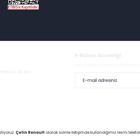
E-Bülten Aboneliği
Haber listemize kayıt olarak bi
al Medya'da bizi
stiyoruz.
Çetin Renault
olarak sizinle iletişimde kullandığımız resmi telef