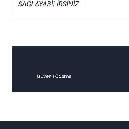
SAĞLAYABİLİRSİNİZ
Bu ürünün fiyat bilgisi, resim, ürün açıklamalarında ve diğer
Görüş ve önerileriniz için teşekkür ederiz.
Ürün resmi kalitesiz, bozuk veya görüntülenemiyor.
Ürün açıklamasında eksik bilgiler bulunuyor.
Ürün bilgilerinde hatalar bulunuyor.
Ürün fiyatı diğer sitelerden daha pahalı.
Güvenli Ödeme
Bu ürüne benzer farklı alternatifler olmalı.