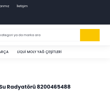
arımız
İletişim
PARÇA
LIQUI MOLY YAĞ ÇEŞITLERI
R Su Radyatörü 8200465488