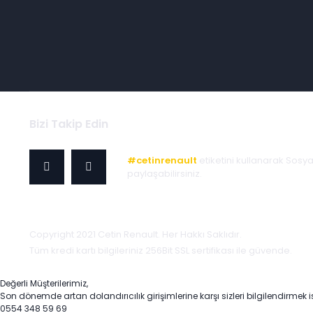
Bizi Takip Edin
#cetinrenault
etiketini kullanarak Sosy
paylaşabilirsiniz.
Copyright 2021 Cetin Renault. Her Hakkı Saklıdır.
Tüm kredi kartı bilgileriniz 256Bit SSL sertifikası ile güvende.
Değerli Müşterilerimiz,
Son dönemde artan dolandırıcılık girişimlerine karşı sizleri bilgilendirmek i
0554 348 59 69