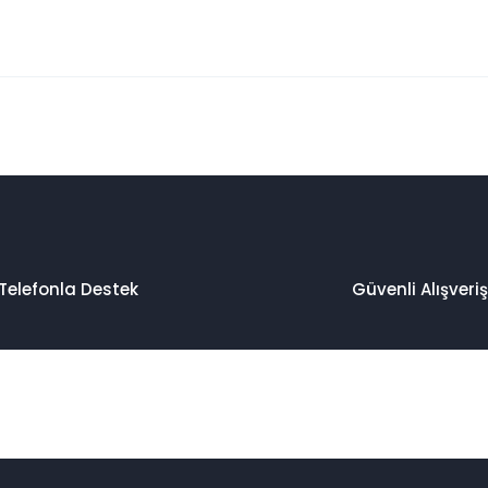
 konularda yetersiz gördüğünüz noktaları öneri formunu kullanarak taraf
Bu ürüne ilk yorumu siz yapın!
Yorum Yaz
Telefonla Destek
Güvenli Alışveriş
Gönder