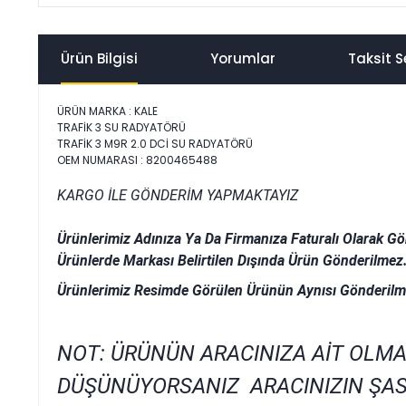
Ürün Bilgisi
Yorumlar
Taksit S
ÜRÜN MARKA : KALE
TRAFİK 3 SU RADYATÖRÜ
TRAFİK 3 M9R 2.0 DCİ SU RADYATÖRÜ
OEM NUMARASI : 8200465488
KARGO İLE GÖNDERİM YAPMAKTAYIZ
Ürünlerimiz Adınıza Ya Da Firmanıza Faturalı Olarak Gö
Ürünlerde Markası Belirtilen Dışında Ürün Gönderilmez
Ürünlerimiz Resimde Görülen Ürünün Aynısı Gönderilm
NOT: ÜRÜNÜN ARACINIZA AİT OLMA
DÜŞÜNÜYORSANIZ ARACINIZIN ŞAS