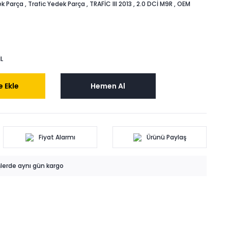
k Parça
,
Trafic Yedek Parça
,
TRAFİC III 2013
,
2.0 DCİ M9R
,
OEM
L
 Ekle
Hemen Al
Fiyat Alarmı
Ürünü Paylaş
işlerde aynı gün kargo