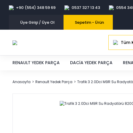
+90 (554) 348 59 69
0537 327 13 43
0554 34
Üye Girişi / Üye Ol
Sepetim -
Ürün
Tüm K
RENAULT YEDEK PARÇA
DACIA YEDEK PARÇA
RENA
Anasayfa
Renault Yedek Parça
Trafik 3 2.0Dci M9R Su Radya