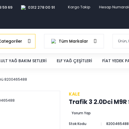
Kargo Takip
Hesap Numaral
8 59 69
0312 278 00 91
ategoriler
Tüm Markalar
ULT YAĞ BAKIM SETLERI
ELF YAĞ ÇEŞITLERI
FIAT YEDEK 
törü 8200465488
KALE
Trafik 3 2.0Dci M9
Yorum Yap
Stok Kodu
8200465488