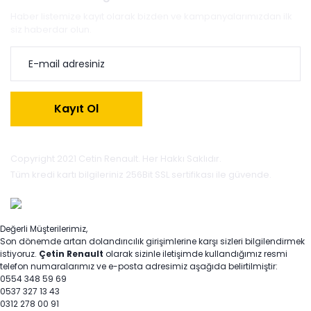
Haber listemize kayıt olarak bizden ve kampanyalarımızdan ilk
siz haberdar olun.
Kayıt Ol
Copyright 2021 Cetin Renault. Her Hakkı Saklıdır.
Tüm kredi kartı bilgileriniz 256Bit SSL sertifikası ile güvende.
Değerli Müşterilerimiz,
Son dönemde artan dolandırıcılık girişimlerine karşı sizleri bilgilendirmek
istiyoruz.
Çetin Renault
olarak sizinle iletişimde kullandığımız resmi
telefon numaralarımız ve e-posta adresimiz aşağıda belirtilmiştir:
0554 348 59 69
0537 327 13 43
0312 278 00 91