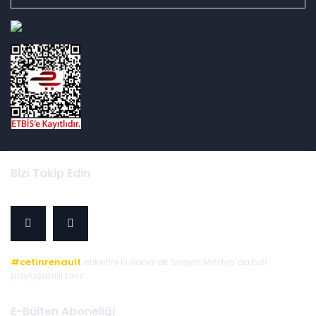
id="ETBIS">
Bizi Takip Edin
#cetinrenault
etiketini kullanarak Sosyal Medya'da bizi
paylaşabilirsiniz.
E-Bülten Aboneliği