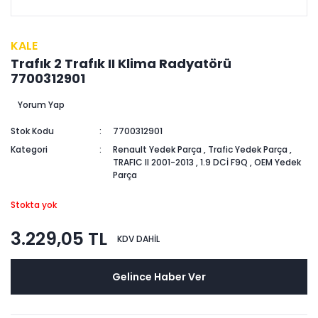
KALE
Trafık 2 Trafık II Klima Radyatörü
7700312901
Yorum Yap
Stok Kodu
7700312901
Kategori
Renault Yedek Parça
,
Trafic Yedek Parça
,
TRAFIC II 2001-2013
,
1.9 DCİ F9Q
,
OEM Yedek
Parça
Stokta yok
3.229,05 TL
KDV DAHİL
Gelince Haber Ver