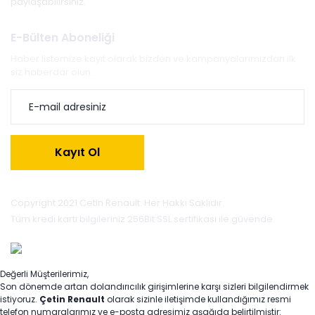
paylaşabilirsiniz.
E-Bülten Aboneliği
Haber listemize kayıt olarak bizden ve kampanyalarımızdan ilk
siz haberdar olun.
Kayıt Ol
Copyright 2021 Cetin Renault. Her Hakkı Saklıdır.
Tüm kredi kartı bilgileriniz 256Bit SSL sertifikası ile güvende.
Değerli Müşterilerimiz,
Son dönemde artan dolandırıcılık girişimlerine karşı sizleri bilgilendirmek
istiyoruz.
Çetin Renault
olarak sizinle iletişimde kullandığımız resmi
telefon numaralarımız ve e-posta adresimiz aşağıda belirtilmiştir: