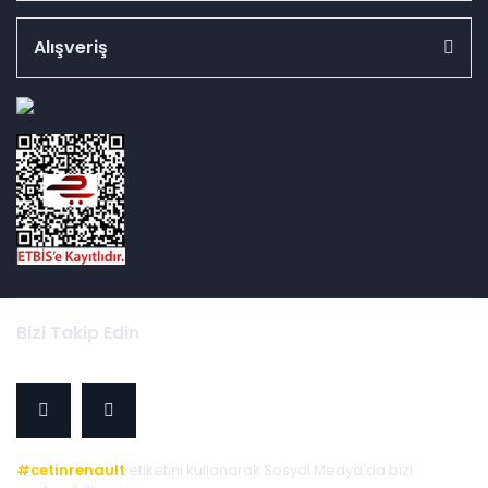
Alışveriş
id="ETBIS">
Bizi Takip Edin
#cetinrenault
etiketini kullanarak Sosyal Medya'da bizi