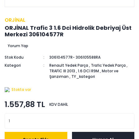
ORJİNAL
ORJİNAL Trafic 3 1.6 Dci Hidrolik Debriyaj Üst
Merkezi 306104577R
Yorum Yap
Stok Kodu
306104577R- 306105588RA
Kategori
Renault Yedek Parça
,
Trafic Yedek Parça
,
TRAFİC III 2013
,
1.6 DCİ R9M
,
Motor ve
Şanzıman
,
TY_kategori
Stokta var
1.557,88 TL
KDV DAHİL