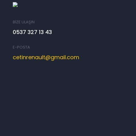
BİZE ULAŞIN
0537 327 13 43
E-POSTA
cetinrenault@gmail.com