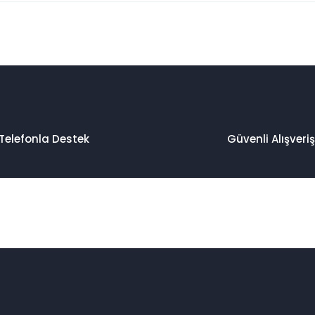
 konularda yetersiz gördüğünüz noktaları öneri formunu kullanarak taraf
Bu ürüne ilk yorumu siz yapın!
Yorum Yaz
Telefonla Destek
Güvenli Alışveriş
Gönder