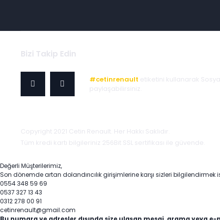
Bizi Takip Edin
#cetinrenault
etiketini kullanarak Sosy
paylaşabilirsiniz.
Copyright 2021 Cetin Renault. Her Hakkı Saklıdır.
Tüm kredi kartı bilgileriniz 256Bit SSL sertifikası ile güvende.
Değerli Müşterilerimiz,
Son dönemde artan dolandırıcılık girişimlerine karşı sizleri bilgilendirmek i
0554 348 59 69
0537 327 13 43
0312 278 00 91
cetinrenault@gmail.com
Bu numara ve adresler dışında size ulaşan mesaj, arama veya e-p