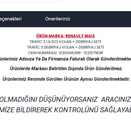
eçenekleri
Önerileriniz
ÜRÜN MARKA: RENAULT MAİS
TRAFİC 3 1.6 DCİ VOLAN + DEBRİYAJ SETİ
TRAFİC 3 DEBRİYAJ VOLAN + DEBRİYAJ SETİ
OEM NUMARASI: 123000636R- 123107183R
ünlerimiz Adınıza Ya Da Firmanıza Faturalı Olarak Gönderilmekted
Ürünlerde Markası Belirtilen Dışında Ürün Gönderilmez.
Ürünlerimiz Resimde Görülen Ürünün Aynısı Gönderilmektedir.
 OLMADIĞINI DÜŞÜNÜYORSANIZ ARACINIZ
MİZE BİLDİREREK KONTROLÜNÜ SAĞLAYAB