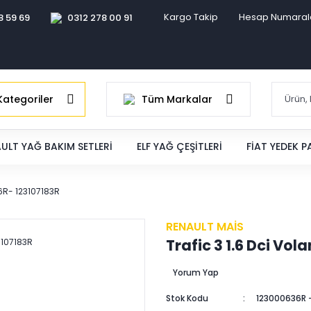
Kargo Takip
Hesap Numaral
8 59 69
0312 278 00 91
ategoriler
Tüm Markalar
ULT YAĞ BAKIM SETLERI
ELF YAĞ ÇEŞITLERI
FIAT YEDEK 
36R- 123107183R
RENAULT MAİS
Trafic 3 1.6 Dci Vo
Yorum Yap
Stok Kodu
123000636R -