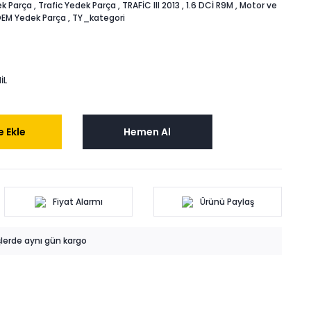
k Parça
,
Trafic Yedek Parça
,
TRAFİC III 2013
,
1.6 DCİ R9M
,
Motor ve
EM Yedek Parça
,
TY_kategori
İL
 Ekle
Hemen Al
Fiyat Alarmı
Ürünü Paylaş
işlerde aynı gün kargo