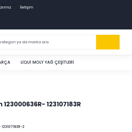
arımız
İletişim
PARÇA
LIQUI MOLY YAĞ ÇEŞITLERI
lan 123000636R- 123107183R
 123107183R-2