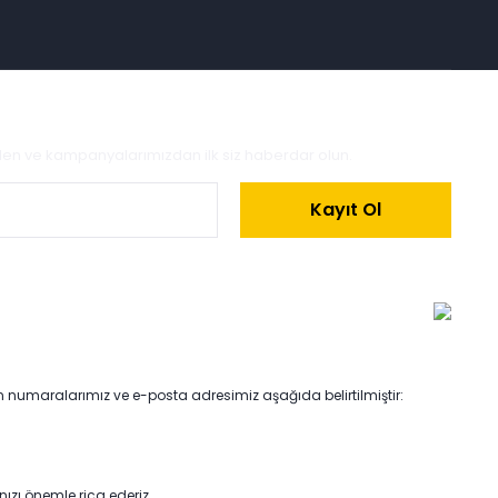
zden ve kampanyalarımızdan ilk siz haberdar olun.
Kayıt Ol
on numaralarımız ve e-posta adresimiz aşağıda belirtilmiştir:
anızı önemle rica ederiz.