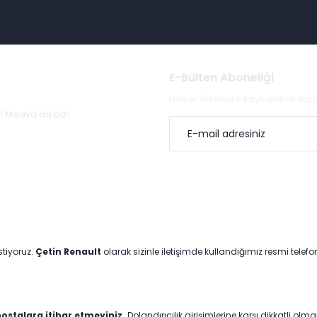
E-Bülten Aboneliği
Haber listemize kayıt olarak bi
al Medya'da bizi
stiyoruz.
Çetin Renault
olarak sizinle iletişimde kullandığımız resmi telef
ostalara itibar etmeyiniz.
Dolandırıcılık girişimlerine karşı dikkatli olm