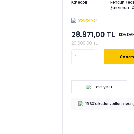
Kategori
Renault Yede
Şanzıman
,
O
Stokta var
28.971,00 TL
KDV DAH
29.000,00 TL
Sepete
Tavsiye Et
15:30'a kadar verilen sipar