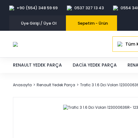
+90 (554) 348 59 69
0537 327 13 43
0554 34
Üye Girişi / Üye Ol
Sepetim -
Ürün
Tüm K
RENAULT YEDEK PARÇA
DACIA YEDEK PARÇA
RENA
Anasayfa
Renault Yedek Parça
Trafic 3 1.6 Dci Volan 1230006