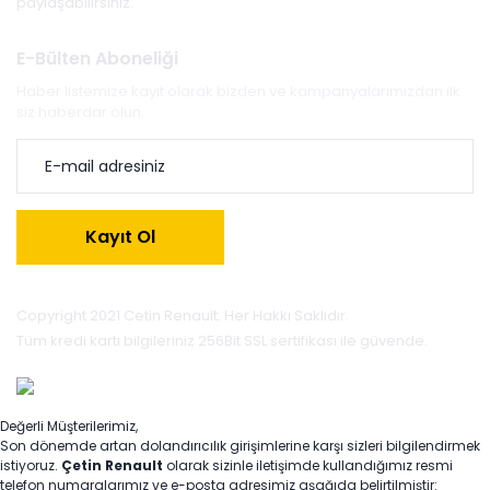
paylaşabilirsiniz.
E-Bülten Aboneliği
Haber listemize kayıt olarak bizden ve kampanyalarımızdan ilk
siz haberdar olun.
Kayıt Ol
Copyright 2021 Cetin Renault. Her Hakkı Saklıdır.
Tüm kredi kartı bilgileriniz 256Bit SSL sertifikası ile güvende.
Değerli Müşterilerimiz,
Son dönemde artan dolandırıcılık girişimlerine karşı sizleri bilgilendirmek
istiyoruz.
Çetin Renault
olarak sizinle iletişimde kullandığımız resmi
telefon numaralarımız ve e-posta adresimiz aşağıda belirtilmiştir: