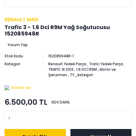
RENAULT MAİS
Trafic 3 - 1.6 Dci R9M Yağ Soğutucusu
152085948R
Yorum Yap
Stok Kodu
152085948R-1
Kategori
Renault Yedek Parça
,
Trafic Yedek Parça
,
TRAFİC III 2013
,
1.6 DCİ R9M
,
Motor ve
Şanzıman
,
TY_kategori
Stokta var
6.500,00 TL
KDV DAHİL