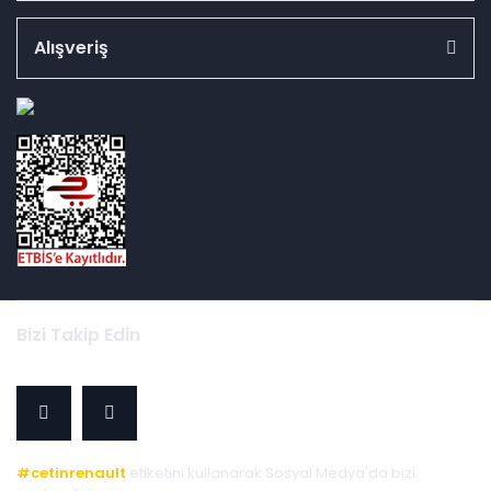
Alışveriş
id="ETBIS">
Bizi Takip Edin
#cetinrenault
etiketini kullanarak Sosyal Medya'da bizi