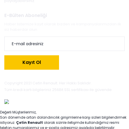
paylaşabilirsiniz.
E-Bülten Aboneliği
Haber listemize kayıt olarak bizden ve kampanyalarımızdan ilk
siz haberdar olun.
Kayıt Ol
Copyright 2021 Cetin Renault. Her Hakkı Saklıdır.
Tüm kredi kartı bilgileriniz 256Bit SSL sertifikası ile güvende.
Değerli Müşterilerimiz,
Son dönemde artan dolandırıcılık girişimlerine karşı sizleri bilgilendirmek
istiyoruz.
Çetin Renault
olarak sizinle iletişimde kullandığımız resmi
telefon numaralarımız ve e-posta adresimiz aşağıda belirtilmiştir: