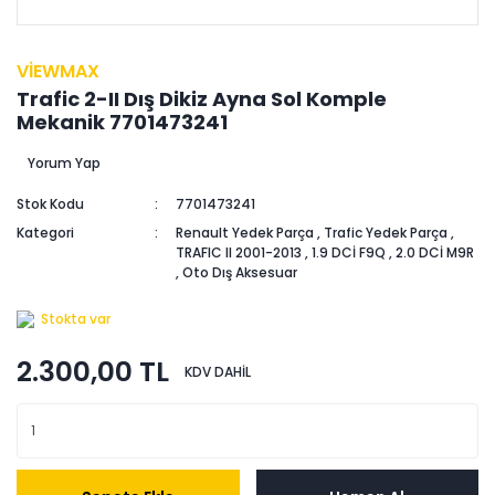
VİEWMAX
Trafic 2-II Dış Dikiz Ayna Sol Komple
Mekanik 7701473241
Yorum Yap
Stok Kodu
7701473241
Kategori
Renault Yedek Parça
,
Trafic Yedek Parça
,
TRAFIC II 2001-2013
,
1.9 DCİ F9Q
,
2.0 DCİ M9R
,
Oto Dış Aksesuar
Stokta var
2.300,00 TL
KDV DAHİL