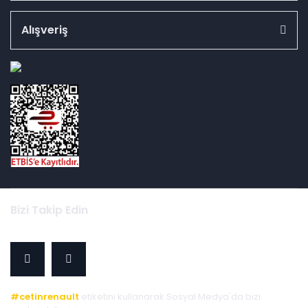
Alışveriş
id="ETBIS">
Bizi Takip Edin
#cetinrenault
etiketini kullanarak Sosyal Medya'da bizi