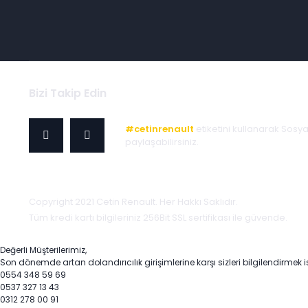
Bizi Takip Edin
#cetinrenault
etiketini kullanarak Sosy
paylaşabilirsiniz.
Copyright 2021 Cetin Renault. Her Hakkı Saklıdır.
Tüm kredi kartı bilgileriniz 256Bit SSL sertifikası ile güvende.
Değerli Müşterilerimiz,
Son dönemde artan dolandırıcılık girişimlerine karşı sizleri bilgilendirmek i
0554 348 59 69
0537 327 13 43
0312 278 00 91