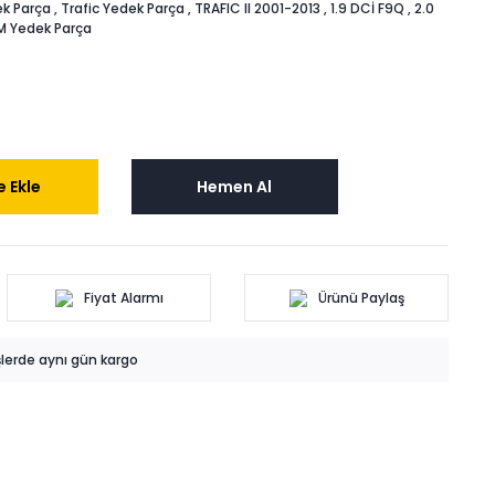
k Parça
,
Trafic Yedek Parça
,
TRAFIC II 2001-2013
,
1.9 DCİ F9Q
,
2.0
M Yedek Parça
 Ekle
Hemen Al
Fiyat Alarmı
Ürünü Paylaş
işlerde aynı gün kargo