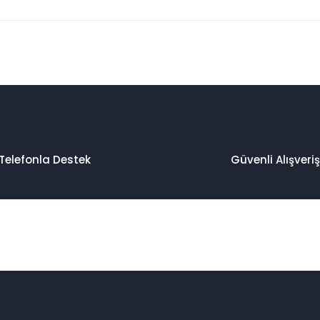
 konularda yetersiz gördüğünüz noktaları öneri formunu kullanarak taraf
Bu ürüne ilk yorumu siz yapın!
Yorum Yaz
Telefonla Destek
Güvenli Alışveriş
Gönder