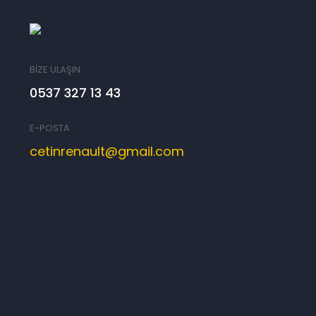
BİZE ULAŞIN
0537 327 13 43
E-POSTA
cetinrenault@gmail.com