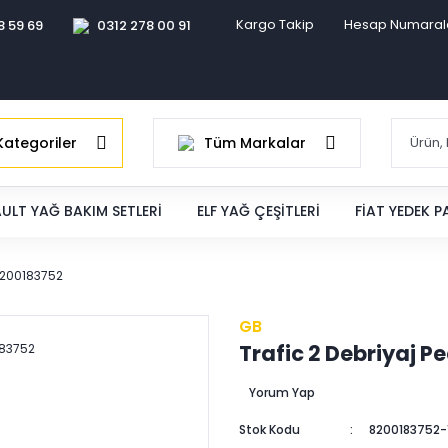
Kargo Takip
Hesap Numaral
8 59 69
0312 278 00 91
ategoriler
Tüm Markalar
ULT YAĞ BAKIM SETLERI
ELF YAĞ ÇEŞITLERI
FIAT YEDEK 
 8200183752
GB
Trafic 2 Debriyaj P
Yorum Yap
Stok Kodu
8200183752-