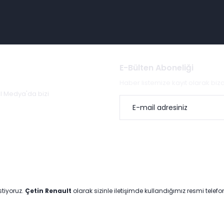
E-Bülten Aboneliği
Haber listemize kayıt olarak bi
al Medya'da bizi
stiyoruz.
Çetin Renault
olarak sizinle iletişimde kullandığımız resmi telef