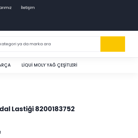
arımız
İletişim
PARÇA
LIQUI MOLY YAĞ ÇEŞITLERI
edal Lastiği 8200183752
1