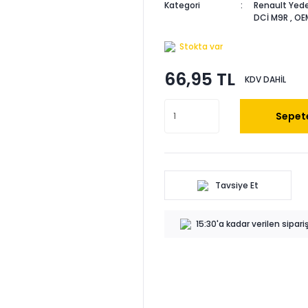
Kategori
Renault Yede
DCİ M9R
,
OE
Stokta var
66,95 TL
KDV DAHİL
Sepete
Tavsiye Et
15:30'a kadar verilen sipar