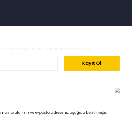
zden ve kampanyalarımızdan ilk siz haberdar olun.
Kayıt Ol
on numaralarımız ve e-posta adresimiz aşağıda belirtilmiştir: