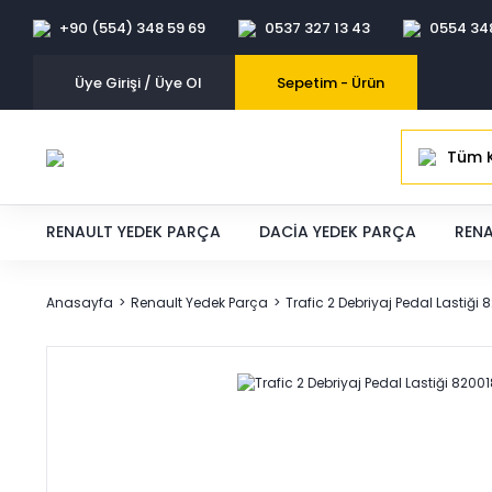
+90 (554) 348 59 69
0537 327 13 43
0554 34
Üye Girişi / Üye Ol
Sepetim -
Ürün
Tüm K
RENAULT YEDEK PARÇA
DACIA YEDEK PARÇA
RENA
Anasayfa
Renault Yedek Parça
Trafic 2 Debriyaj Pedal Lastiği