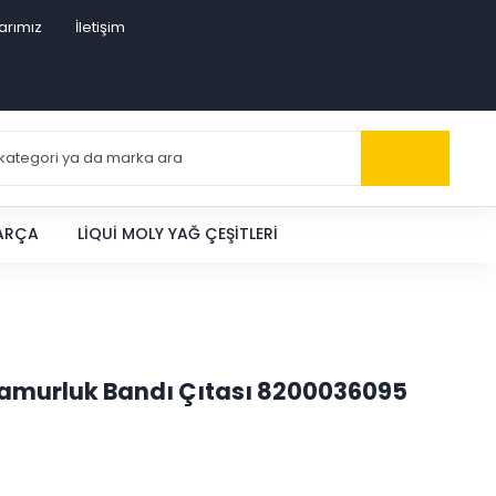
arımız
İletişim
PARÇA
LIQUI MOLY YAĞ ÇEŞITLERI
Çamurluk Bandı Çıtası 8200036095