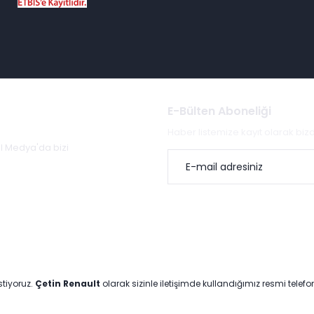
E-Bülten Aboneliği
Haber listemize kayıt olarak bi
al Medya'da bizi
stiyoruz.
Çetin Renault
olarak sizinle iletişimde kullandığımız resmi telef