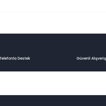
 konularda yetersiz gördüğünüz noktaları öneri formunu kullanarak taraf
Bu ürüne ilk yorumu siz yapın!
Yorum Yaz
Telefonla Destek
Güvenli Alışveriş
Gönder