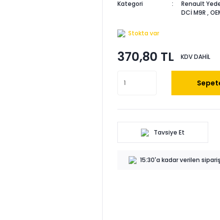
Kategori
Renault Yede
DCİ M9R
,
OE
Stokta var
370,80 TL
KDV DAHİL
Sepete
Tavsiye Et
15:30'a kadar verilen sipar