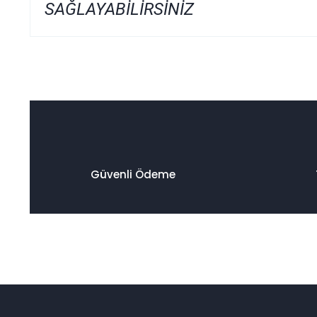
SAĞLAYABİLİRSİNİZ
Bu ürünün fiyat bilgisi, resim, ürün açıklamalarında ve diğer
Görüş ve önerileriniz için teşekkür ederiz.
Ürün resmi kalitesiz, bozuk veya görüntülenemiyor.
Ürün açıklamasında eksik bilgiler bulunuyor.
Ürün bilgilerinde hatalar bulunuyor.
Ürün fiyatı diğer sitelerden daha pahalı.
Güvenli Ödeme
Bu ürüne benzer farklı alternatifler olmalı.