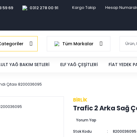
Kargo Takip
Hesap Numaral
8 59 69
0312 278 00 91
ategoriler
Tüm Markalar
ULT YAĞ BAKIM SETLERI
ELF YAĞ ÇEŞITLERI
FIAT YEDEK 
andı Çıtası 8200036095
BİRLİK
Trafic 2 Arka Sağ 
Yorum Yap
Stok Kodu
8200036095