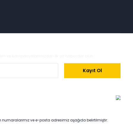
zden ve kampanyalarımızdan ilk siz haberdar olun.
Kayıt Ol
on numaralarımız ve e-posta adresimiz aşağıda belirtilmiştir: