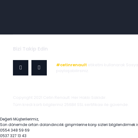
Bizi Takip Edin
#cetinrenault
etiketini kullanarak Sosy
paylaşabilirsiniz.
Copyright 2021 Cetin Renault. Her Hakkı Saklıdır.
Tüm kredi kartı bilgileriniz 256Bit SSL sertifikası ile güvende.
Değerli Müşterilerimiz,
Son dönemde artan dolandırıcılık girişimlerine karşı sizleri bilgilendirmek i
0554 348 59 69
0537 327 13 43