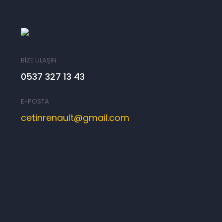
BİZE ULAŞIN
0537 327 13 43
E-POSTA
cetinrenault@gmail.com