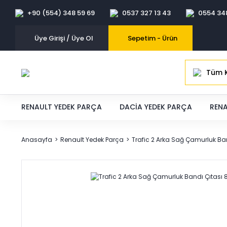
+90 (554) 348 59 69
0537 327 13 43
0554 34
Üye Girişi / Üye Ol
Sepetim -
Ürün
Tüm K
RENAULT YEDEK PARÇA
DACIA YEDEK PARÇA
RENA
Anasayfa
Renault Yedek Parça
Trafic 2 Arka Sağ Çamurluk B