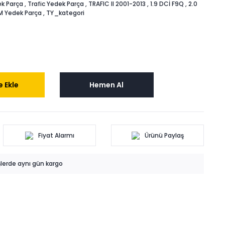
k Parça
,
Trafic Yedek Parça
,
TRAFIC II 2001-2013
,
1.9 DCİ F9Q
,
2.0
M Yedek Parça
,
TY_kategori
 Ekle
Hemen Al
Fiyat Alarmı
Ürünü Paylaş
işlerde aynı gün kargo