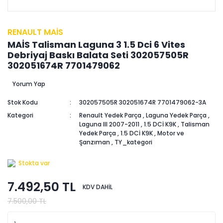
RENAULT MAİS
MAİS Talisman Laguna 3 1.5 Dci 6 Vites
Debriyaj Baskı Balata Seti 302057505R
302051674R 7701479062
Yorum Yap
Stok Kodu
302057505R 302051674R 7701479062-3A
Kategori
Renault Yedek Parça
,
Laguna Yedek Parça
,
Laguna III 2007-2011
,
1.5 DCİ K9K
,
Talisman
Yedek Parça
,
1.5 DCİ K9K
,
Motor ve
Şanzıman
,
TY_kategori
Stokta var
7.492,50 TL
KDV DAHİL
7.500,00 TL