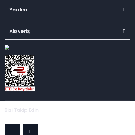
Yardım
Alışveriş
id="ETBIS">
Bizi Takip Edin