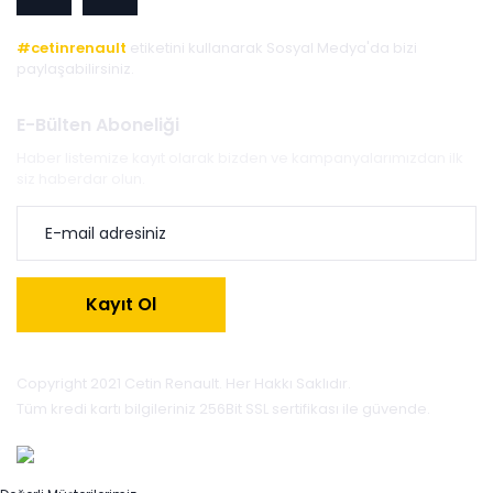
#cetinrenault
etiketini kullanarak Sosyal Medya'da bizi
paylaşabilirsiniz.
E-Bülten Aboneliği
Haber listemize kayıt olarak bizden ve kampanyalarımızdan ilk
siz haberdar olun.
Kayıt Ol
Copyright 2021 Cetin Renault. Her Hakkı Saklıdır.
Tüm kredi kartı bilgileriniz 256Bit SSL sertifikası ile güvende.