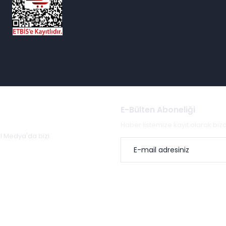
E-Bülten Aboneliği
Haber listemize kayıt olarak bi
al Medya'da bizi