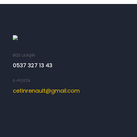
BİZE ULAŞIN
0537 327 13 43
E-POSTA
cetinrenault@gmail.com