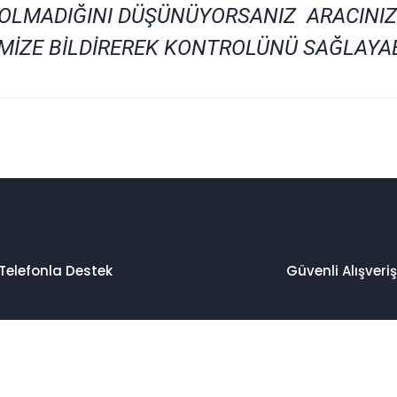
 OLMADIĞINI DÜŞÜNÜYORSANIZ ARACINIZ
MİZE BİLDİREREK KONTROLÜNÜ SAĞLAYAB
ğer konularda yetersiz gördüğünüz noktaları öneri formunu kullanarak ta
Bu ürüne ilk yorumu siz yapın!
Yorum Yaz
Telefonla Destek
Güvenli Alışveriş
Gönder