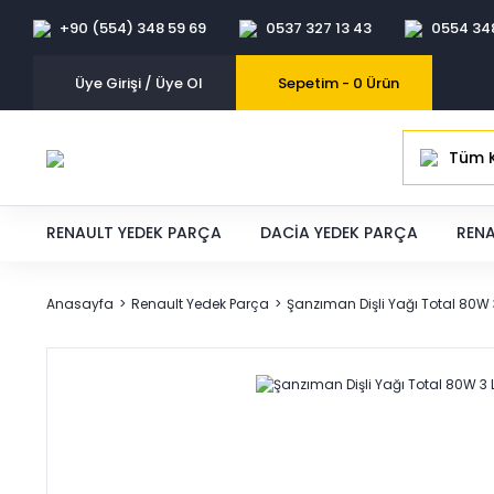
+90 (554) 348 59 69
0537 327 13 43
0554 34
Üye Girişi / Üye Ol
Sepetim -
0
Ürün
Tüm K
RENAULT YEDEK PARÇA
DACIA YEDEK PARÇA
RENA
Anasayfa
Renault Yedek Parça
Şanzıman Dişli Yağı Total 80W 3