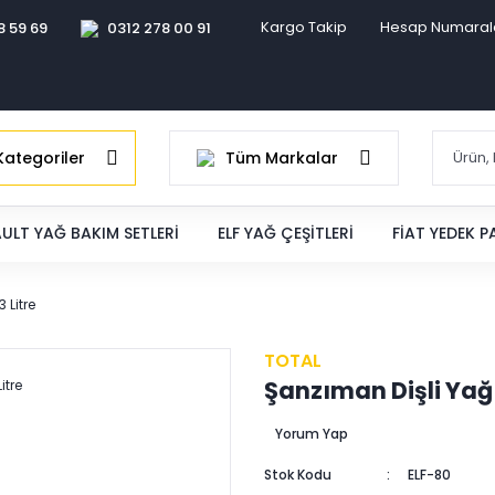
Kargo Takip
Hesap Numaral
8 59 69
0312 278 00 91
ategoriler
Tüm Markalar
ULT YAĞ BAKIM SETLERI
ELF YAĞ ÇEŞITLERI
FIAT YEDEK 
 Litre
TOTAL
Şanzıman Dişli Yağı
Yorum Yap
Stok Kodu
ELF-80