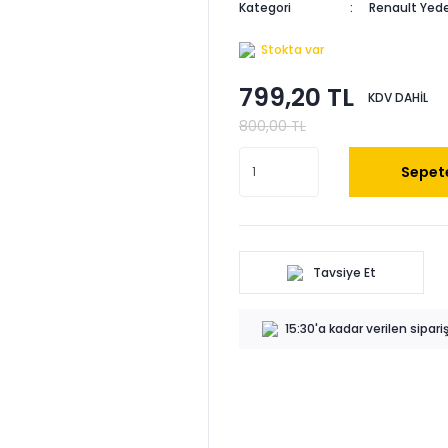
Kategori
Renault Yede
Stokta var
799,20 TL
KDV DAHİL
800,00 TL
Sepete
Tavsiye Et
15:30'a kadar verilen sipar