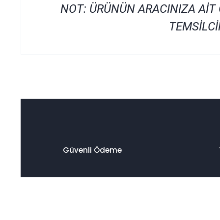
NOT: ÜRÜNÜN ARACINIZA AİT
TEMSİLCİ
Bu ürünün fiyat bilgisi, resim, ürün açıklamalarında ve di
Görüş ve önerileriniz için teşekkür ederiz.
Ürün resmi kalitesiz, bozuk veya görüntülenemiyor.
Ürün açıklamasında eksik bilgiler bulunuyor.
Ürün bilgilerinde hatalar bulunuyor.
Ürün fiyatı diğer sitelerden daha pahalı.
Bu ürüne benzer farklı alternatifler olmalı.
Güvenli Ödeme