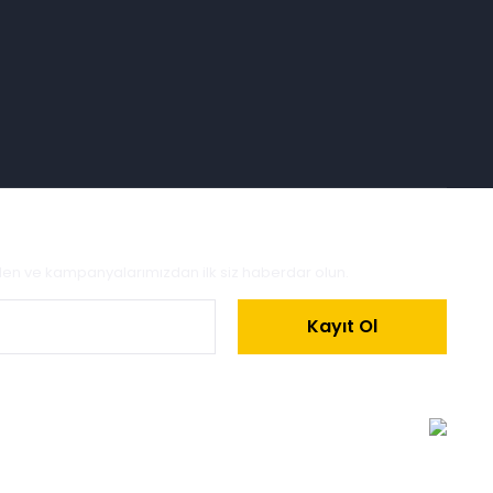
zden ve kampanyalarımızdan ilk siz haberdar olun.
Kayıt Ol