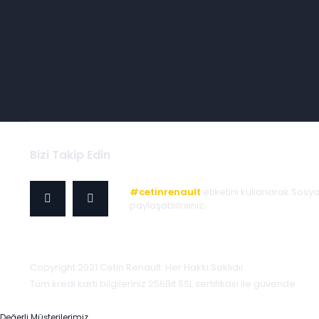
Bizi Takip Edin
#cetinrenault
etiketini kullanarak Sosy
paylaşabilirsiniz.
Copyright 2021 Cetin Renault. Her Hakkı Saklıdır.
Tüm kredi kartı bilgileriniz 256Bit SSL sertifikası ile güvende.
Değerli Müşterilerimiz,