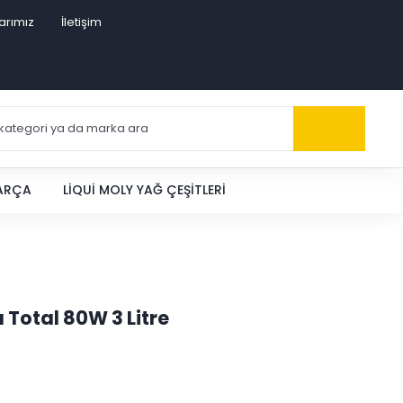
arımız
İletişim
PARÇA
LIQUI MOLY YAĞ ÇEŞITLERI
 Total 80W 3 Litre