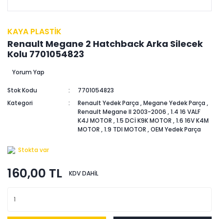
KAYA PLASTİK
Renault Megane 2 Hatchback Arka Silecek
Kolu 7701054823
Yorum Yap
Stok Kodu
7701054823
Kategori
Renault Yedek Parça
,
Megane Yedek Parça
,
Renault Megane II 2003-2006
,
1.4 16 VALF
K4J MOTOR
,
1.5 DCİ K9K MOTOR
,
1.6 16V K4M
MOTOR
,
1.9 TDI MOTOR
,
OEM Yedek Parça
Stokta var
160,00 TL
KDV DAHİL