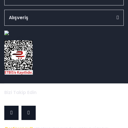
Alışveriş
id="ETBIS">
Bizi Takip Edin