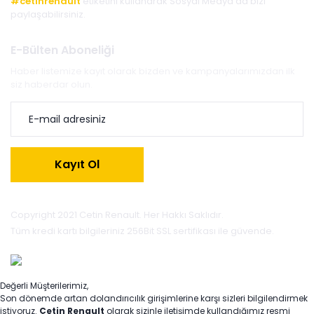
#cetinrenault
etiketini kullanarak Sosyal Medya'da bizi
paylaşabilirsiniz.
E-Bülten Aboneliği
Haber listemize kayıt olarak bizden ve kampanyalarımızdan ilk
siz haberdar olun.
Kayıt Ol
Copyright 2021 Cetin Renault. Her Hakkı Saklıdır.
Tüm kredi kartı bilgileriniz 256Bit SSL sertifikası ile güvende.
Değerli Müşterilerimiz,
Son dönemde artan dolandırıcılık girişimlerine karşı sizleri bilgilendirmek
istiyoruz.
Çetin Renault
olarak sizinle iletişimde kullandığımız resmi