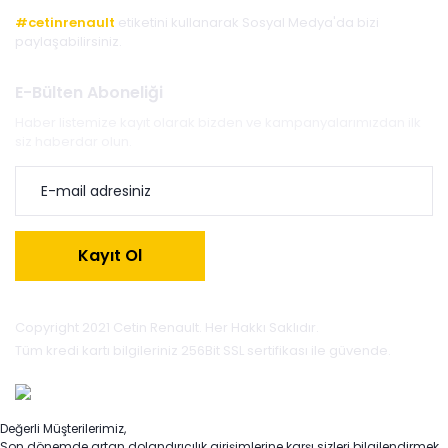
#cetinrenault
etiketini kullanarak Sosyal Medya'da bizi
paylaşabilirsiniz.
E-Bülten Aboneliği
Haber listemize kayıt olarak bizden ve kampanyalarımızdan ilk
siz haberdar olun.
Kayıt Ol
Copyright 2021 Cetin Renault. Her Hakkı Saklıdır.
Tüm kredi kartı bilgileriniz 256Bit SSL sertifikası ile güvende.
Değerli Müşterilerimiz,
Son dönemde artan dolandırıcılık girişimlerine karşı sizleri bilgilendirmek