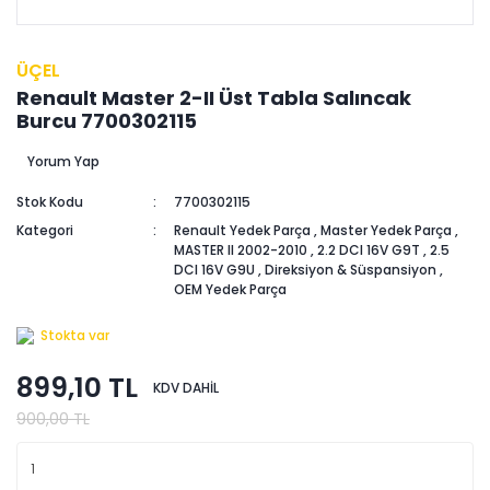
ÜÇEL
Renault Master 2-II Üst Tabla Salıncak
Burcu 7700302115
Yorum Yap
Stok Kodu
7700302115
Kategori
Renault Yedek Parça
,
Master Yedek Parça
,
MASTER II 2002-2010
,
2.2 DCI 16V G9T
,
2.5
DCI 16V G9U
,
Direksiyon & Süspansiyon
,
OEM Yedek Parça
Stokta var
899,10 TL
KDV DAHİL
900,00 TL