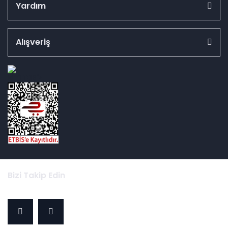
Yardım
Alışveriş
id="ETBIS">
Bizi Takip Edin