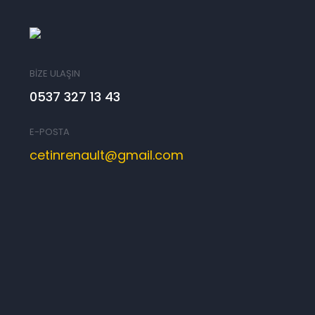
BİZE ULAŞIN
0537 327 13 43
E-POSTA
cetinrenault@gmail.com