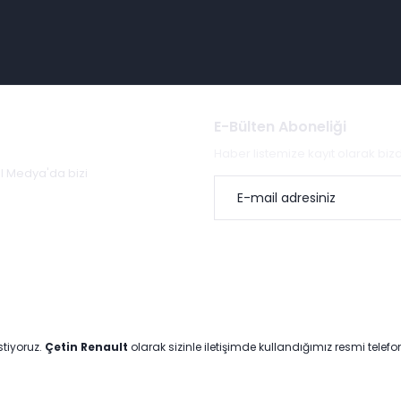
E-Bülten Aboneliği
Haber listemize kayıt olarak bi
al Medya'da bizi
stiyoruz.
Çetin Renault
olarak sizinle iletişimde kullandığımız resmi telef