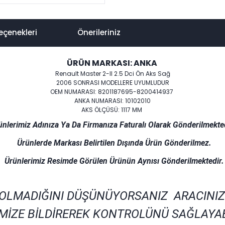
eçenekleri
Önerileriniz
ÜRÜN MARKASI: ANKA
Renault Master 2-II 2.5 Dci Ön Aks Sağ
2006 SONRASI MODELLERE UYUMLUDUR
OEM NUMARASI: 8201187695-8200414937
ANKA NUMARASI: 10102010
AKS ÖLÇÜSÜ: 1117 MM
ünlerimiz Adınıza Ya Da Firmanıza Faturalı Olarak Gönderilmekted
Ürünlerde Markası Belirtilen Dışında Ürün Gönderilmez.
Ürünlerimiz Resimde Görülen Ürünün Aynısı Gönderilmektedir.
 OLMADIĞINI DÜŞÜNÜYORSANIZ ARACINIZ
MİZE BİLDİREREK KONTROLÜNÜ SAĞLAYAB