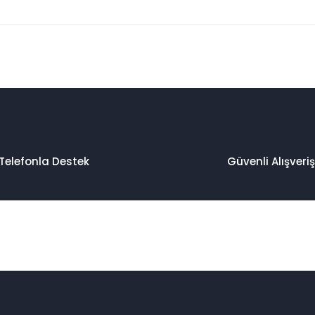
 konularda yetersiz gördüğünüz noktaları öneri formunu kullanarak taraf
Bu ürüne ilk yorumu siz yapın!
Yorum Yaz
Telefonla Destek
Güvenli Alışveriş
Gönder