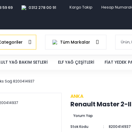
Kargo Takip
Hesap Numaral
8 59 69
0312 278 00 91
ategoriler
Tüm Markalar
ULT YAĞ BAKIM SETLERI
ELF YAĞ ÇEŞITLERI
FIAT YEDEK 
 Aks Sağ 8200414937
ANKA
Renault Master 2-II
Yorum Yap
Stok Kodu
8200414937 