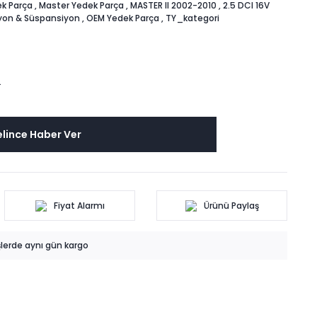
k Parça
,
Master Yedek Parça
,
MASTER II 2002-2010
,
2.5 DCI 16V
iyon & Süspansiyon
,
OEM Yedek Parça
,
TY_kategori
L
lince Haber Ver
Fiyat Alarmı
Ürünü Paylaş
işlerde aynı gün kargo