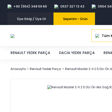
+90 (554) 348 59 69
0537 327 13 43
0554 34
Üye Girişi / Üye Ol
Sepetim -
Ürün
Tüm K
RENAULT YEDEK PARÇA
DACIA YEDEK PARÇA
RENA
Anasayfa
Renault Yedek Parça
Renault Master 2-II 2.5 Dci Ön