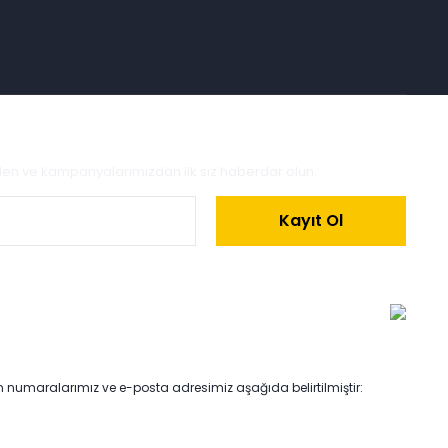
zden ve kampanyalarımızdan ilk siz haberdar olun.
Kayıt Ol
on numaralarımız ve e-posta adresimiz aşağıda belirtilmiştir: