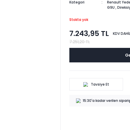
Kategori
Renault Yede
G9U
,
Direks
Stokta yok
7.243,95 TL
KDV DAHİ
7.251,20 TL
Ge
Tavsiye Et
15:30'a kadar verilen sipar