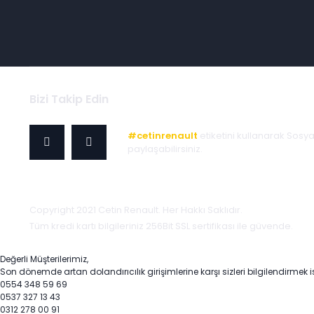
Bizi Takip Edin
#cetinrenault
etiketini kullanarak Sosy
paylaşabilirsiniz.
Copyright 2021 Cetin Renault. Her Hakkı Saklıdır.
Tüm kredi kartı bilgileriniz 256Bit SSL sertifikası ile güvende.
Değerli Müşterilerimiz,
Son dönemde artan dolandırıcılık girişimlerine karşı sizleri bilgilendirmek i
0554 348 59 69
0537 327 13 43
0312 278 00 91