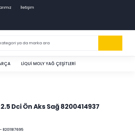
arımız
İletişim
PARÇA
LIQUI MOLY YAĞ ÇEŞITLERI
 2.5 Dci Ön Aks Sağ 8200414937
- 8201187695