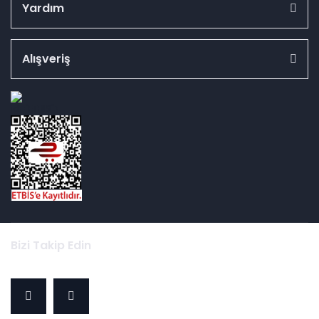
Yardım
Alışveriş
id="ETBIS">
Bizi Takip Edin