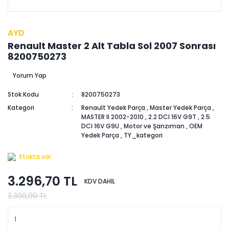
AYD
Renault Master 2 Alt Tabla Sol 2007 Sonrası
8200750273
Yorum Yap
Stok Kodu
8200750273
Kategori
Renault Yedek Parça
,
Master Yedek Parça
,
MASTER II 2002-2010
,
2.2 DCI 16V G9T
,
2.5
DCI 16V G9U
,
Motor ve Şanzıman
,
OEM
Yedek Parça
,
TY_kategori
Stokta var
3.296,70 TL
KDV DAHİL
3.300,00 TL