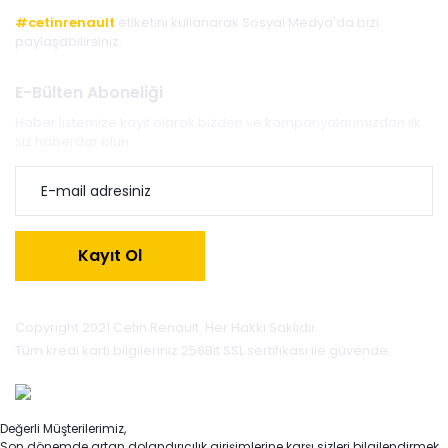
#cetinrenault
etiketini kullanarak Sosyal Medya'da bizi
paylaşabilirsiniz.
E-Bülten Aboneliği
Haber listemize kayıt olarak bizden ve kampanyalarımızdan ilk
siz haberdar olun.
Kayıt Ol
Copyright 2021 Cetin Renault. Her Hakkı Saklıdır.
Tüm kredi kartı bilgileriniz 256Bit SSL sertifikası ile güvende.
Değerli Müşterilerimiz,
Son dönemde artan dolandırıcılık girişimlerine karşı sizleri bilgilendirmek