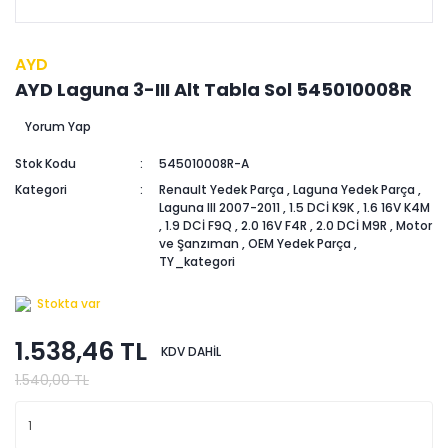
AYD
AYD Laguna 3-III Alt Tabla Sol 545010008R
Yorum Yap
Stok Kodu
545010008R-A
Kategori
Renault Yedek Parça
,
Laguna Yedek Parça
,
Laguna III 2007-2011
,
1.5 DCİ K9K
,
1.6 16V K4M
,
1.9 DCİ F9Q
,
2.0 16V F4R
,
2.0 DCİ M9R
,
Motor
ve Şanzıman
,
OEM Yedek Parça
,
TY_kategori
Stokta var
1.538,46 TL
KDV DAHİL
1.540,00 TL