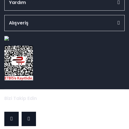
Yardım
Alışveriş
id="ETBIS">
Bizi Takip Edin