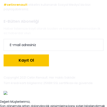
#cetinrenault
etiketini kullanarak Sosyal Medya'da bizi
paylaşabilirsiniz.
E-Bülten Aboneliği
Haber listemize kayıt olarak bizden ve kampanyalarımızdan ilk
siz haberdar olun.
Kayıt Ol
Copyright 2021 Cetin Renault. Her Hakkı Saklıdır.
Tüm kredi kartı bilgileriniz 256Bit SSL sertifikası ile güvende.
Değerli Müşterilerimiz,
Son dönemde artan dolandırıcılık girişimlerine karşı sizleri bilgilendirmek