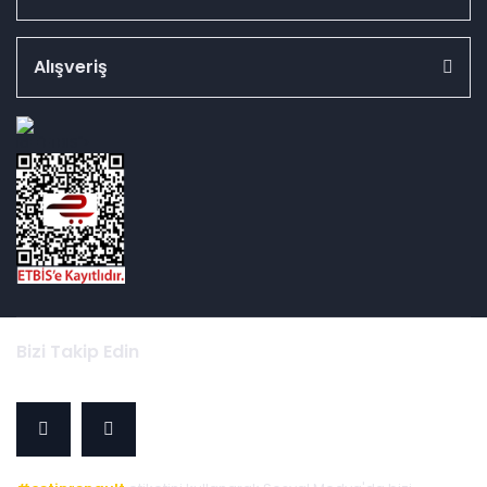
Alışveriş
id="ETBIS">
Bizi Takip Edin