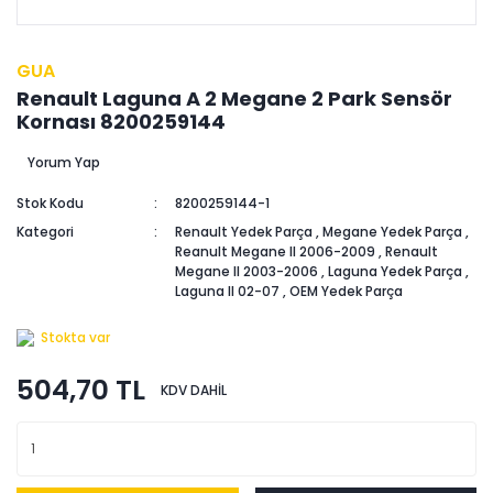
GUA
Renault Laguna A 2 Megane 2 Park Sensör
Kornası 8200259144
Yorum Yap
Stok Kodu
8200259144-1
Kategori
Renault Yedek Parça
,
Megane Yedek Parça
,
Reanult Megane II 2006-2009
,
Renault
Megane II 2003-2006
,
Laguna Yedek Parça
,
Laguna II 02-07
,
OEM Yedek Parça
Stokta var
504,70 TL
KDV DAHİL