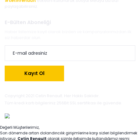
#cetinrenault
etiketini kullanarak Sosyal Medya'da bizi
paylaşabilirsiniz.
E-Bülten Aboneliği
Haber listemize kayıt olarak bizden ve kampanyalarımızdan ilk
siz haberdar olun.
Kayıt Ol
Copyright 2021 Cetin Renault. Her Hakkı Saklıdır.
Tüm kredi kartı bilgileriniz 256Bit SSL sertifikası ile güvende.
Değerli Müşterilerimiz,
Son dönemde artan dolandırıcılık girişimlerine karşı sizleri bilgilendirmek
istiyoruz.
Çetin Renault
olarak sizinle iletişimde kullandığımız resmi