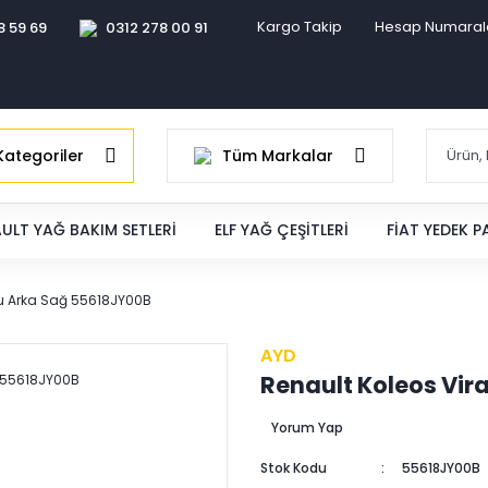
Kargo Takip
Hesap Numaral
8 59 69
0312 278 00 91
ategoriler
Tüm Markalar
ULT YAĞ BAKIM SETLERI
ELF YAĞ ÇEŞITLERI
FIAT YEDEK 
otu Arka Sağ 55618JY00B
AYD
Renault Koleos Vir
Yorum Yap
Stok Kodu
55618JY00B