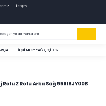
arımız
İletişim
PARÇA
LIQUI MOLY YAĞ ÇEŞITLERI
aj Rotu Z Rotu Arka Sağ 55618JY00B