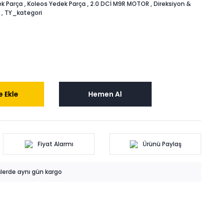
k Parça
,
Koleos Yedek Parça
,
2.0 DCİ M9R MOTOR
,
Direksiyon &
,
TY_kategori
 Ekle
Hemen Al
Fiyat Alarmı
Ürünü Paylaş
işlerde aynı gün kargo