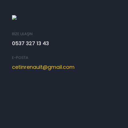
BİZE ULAŞIN
0537 327 13 43
E-POSTA
cetinrenault@gmail.com