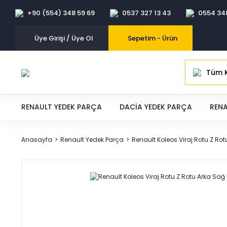
+90 (554) 348 59 69
0537 327 13 43
0554 34
Üye Girişi / Üye Ol
Sepetim -
Ürün
Tüm K
RENAULT YEDEK PARÇA
DACIA YEDEK PARÇA
RENA
Anasayfa
Renault Yedek Parça
Renault Koleos Viraj Rotu Z R