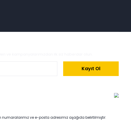
zden ve kampanyalarımızdan ilk siz haberdar olun.
Kayıt Ol
on numaralarımız ve e-posta adresimiz aşağıda belirtilmiştir: