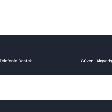
 konularda yetersiz gördüğünüz noktaları öneri formunu kullanarak taraf
Bu ürüne ilk yorumu siz yapın!
Yorum Yaz
Telefonla Destek
Güvenli Alışveriş
Gönder