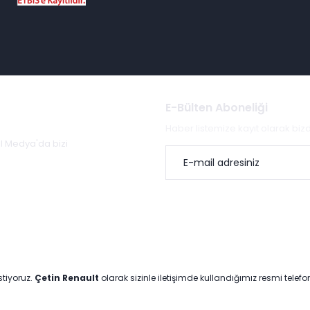
E-Bülten Aboneliği
Haber listemize kayıt olarak bi
al Medya'da bizi
stiyoruz.
Çetin Renault
olarak sizinle iletişimde kullandığımız resmi telef