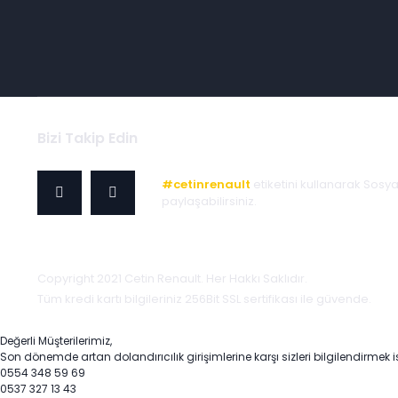
Bizi Takip Edin
#cetinrenault
etiketini kullanarak Sosy
paylaşabilirsiniz.
Copyright 2021 Cetin Renault. Her Hakkı Saklıdır.
Tüm kredi kartı bilgileriniz 256Bit SSL sertifikası ile güvende.
Değerli Müşterilerimiz,
Son dönemde artan dolandırıcılık girişimlerine karşı sizleri bilgilendirmek i
0554 348 59 69
0537 327 13 43