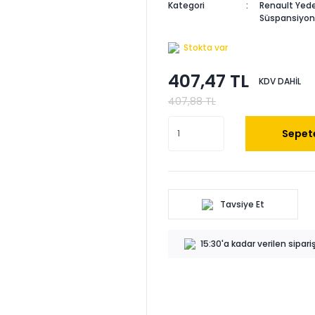
Kategori
Renault Yede
Süspansiyon
Stokta var
407,47 TL
KDV DAHİL
407,88 TL
Sepete
Tavsiye Et
15:30'a kadar verilen sipar