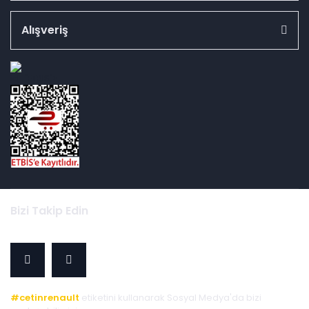
Alışveriş
id="ETBIS">
Bizi Takip Edin
#cetinrenault
etiketini kullanarak Sosyal Medya'da bizi