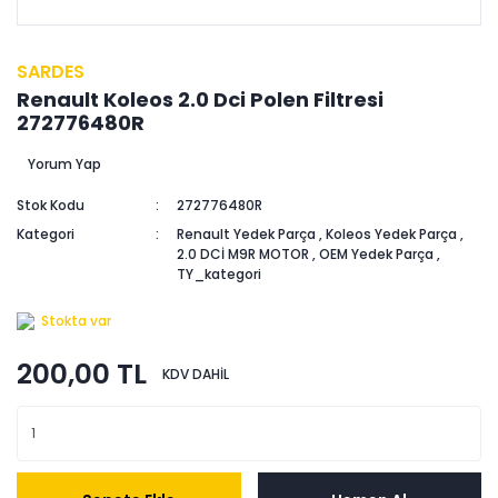
SARDES
Renault Koleos 2.0 Dci Polen Filtresi
272776480R
Yorum Yap
Stok Kodu
272776480R
Kategori
Renault Yedek Parça
,
Koleos Yedek Parça
,
2.0 DCİ M9R MOTOR
,
OEM Yedek Parça
,
TY_kategori
Stokta var
200,00 TL
KDV DAHİL