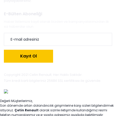
paylaşabilirsiniz.
E-Bülten Aboneliği
Haber listemize kayıt olarak bizden ve kampanyalarımızdan ilk
siz haberdar olun.
Kayıt Ol
Copyright 2021 Cetin Renault. Her Hakkı Saklıdır.
Tüm kredi kartı bilgileriniz 256Bit SSL sertifikası ile güvende.
Değerli Müşterilerimiz,
Son dönemde artan dolandırıcılık girişimlerine karşı sizleri bilgilendirmek
istiyoruz.
Çetin Renault
olarak sizinle iletişimde kullandığımız resmi
telefon numaralarımız ve e-posta adresimiz aşağıda belirtilmiştir: