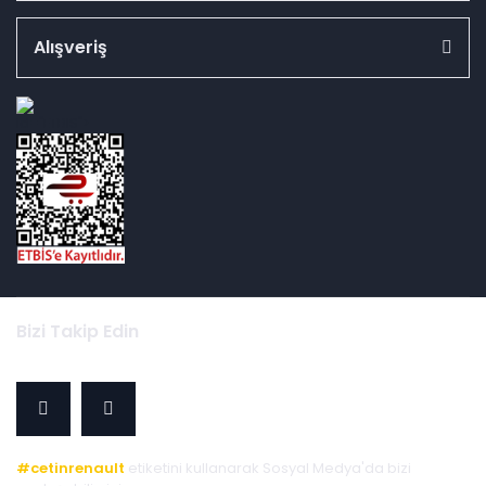
Alışveriş
id="ETBIS">
Bizi Takip Edin
#cetinrenault
etiketini kullanarak Sosyal Medya'da bizi