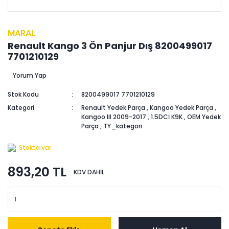
MARAL
Renault Kango 3 Ön Panjur Dış 8200499017
7701210129
Yorum Yap
Stok Kodu
8200499017 7701210129
Kategori
Renault Yedek Parça
,
Kangoo Yedek Parça
,
Kangoo III 2009-2017
,
1.5DCİ K9K
,
OEM Yedek
Parça
,
TY_kategori
Stokta var
893,20 TL
KDV DAHİL