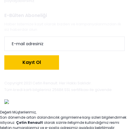
paylaşabilirsiniz.
E-Bülten Aboneliği
Haber listemize kayıt olarak bizden ve kampanyalarımızdan ilk
siz haberdar olun.
Kayıt Ol
Copyright 2021 Cetin Renault. Her Hakkı Saklıdır.
Tüm kredi kartı bilgileriniz 256Bit SSL sertifikası ile güvende.
Değerli Müşterilerimiz,
Son dönemde artan dolandırıcılık girişimlerine karşı sizleri bilgilendirmek
istiyoruz.
Çetin Renault
olarak sizinle iletişimde kullandığımız resmi
telefon numaralarımız ve e-posta adresimiz aşağıda belirtilmiştir: