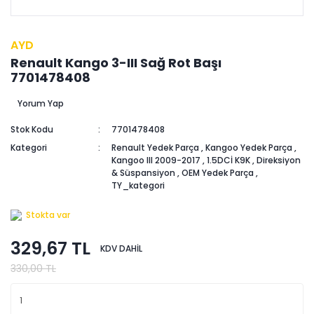
AYD
Renault Kango 3-III Sağ Rot Başı
7701478408
Yorum Yap
Stok Kodu
7701478408
Kategori
Renault Yedek Parça
,
Kangoo Yedek Parça
,
Kangoo III 2009-2017
,
1.5DCİ K9K
,
Direksiyon
& Süspansiyon
,
OEM Yedek Parça
,
TY_kategori
Stokta var
329,67 TL
KDV DAHİL
330,00 TL