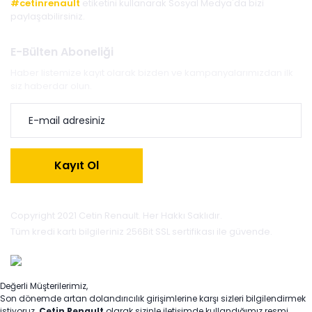
#cetinrenault
etiketini kullanarak Sosyal Medya'da bizi
paylaşabilirsiniz.
E-Bülten Aboneliği
Haber listemize kayıt olarak bizden ve kampanyalarımızdan ilk
siz haberdar olun.
Kayıt Ol
Copyright 2021 Cetin Renault. Her Hakkı Saklıdır.
Tüm kredi kartı bilgileriniz 256Bit SSL sertifikası ile güvende.
Değerli Müşterilerimiz,
Son dönemde artan dolandırıcılık girişimlerine karşı sizleri bilgilendirmek
istiyoruz.
Çetin Renault
olarak sizinle iletişimde kullandığımız resmi