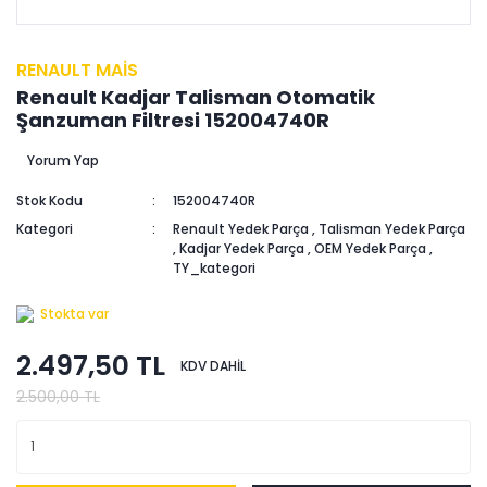
RENAULT MAİS
Renault Kadjar Talisman Otomatik
Şanzuman Filtresi 152004740R
Yorum Yap
Stok Kodu
152004740R
Kategori
Renault Yedek Parça
,
Talisman Yedek Parça
,
Kadjar Yedek Parça
,
OEM Yedek Parça
,
TY_kategori
Stokta var
2.497,50 TL
KDV DAHİL
2.500,00 TL