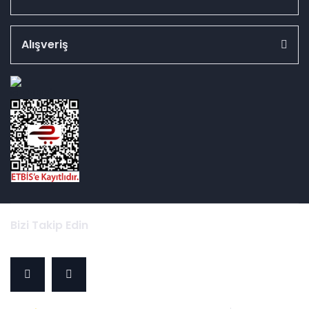
Alışveriş
id="ETBIS">
Bizi Takip Edin