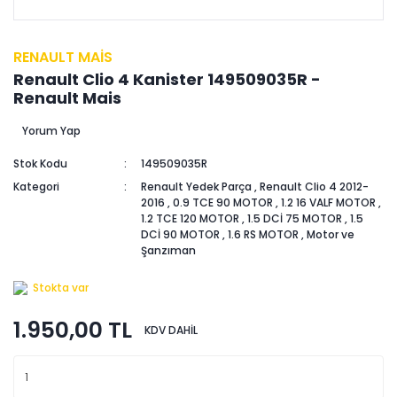
RENAULT MAİS
Renault Clio 4 Kanister 149509035R -
Renault Mais
Yorum Yap
Stok Kodu
149509035R
Kategori
Renault Yedek Parça
,
Renault Clio 4 2012-
2016
,
0.9 TCE 90 MOTOR
,
1.2 16 VALF MOTOR
,
1.2 TCE 120 MOTOR
,
1.5 DCİ 75 MOTOR
,
1.5
DCİ 90 MOTOR
,
1.6 RS MOTOR
,
Motor ve
Şanzıman
Stokta var
1.950,00 TL
KDV DAHİL