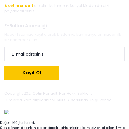
#cetinrenault
etiketini kullanarak Sosyal Medya'da bizi
paylaşabilirsiniz.
E-Bülten Aboneliği
Haber listemize kayıt olarak bizden ve kampanyalarımızdan ilk
siz haberdar olun.
Kayıt Ol
Copyright 2021 Cetin Renault. Her Hakkı Saklıdır.
Tüm kredi kartı bilgileriniz 256Bit SSL sertifikası ile güvende.
Değerli Müşterilerimiz,
Son dönemde artan dolandırıcılık girişimlerine karşı sizleri bilgilendirmek