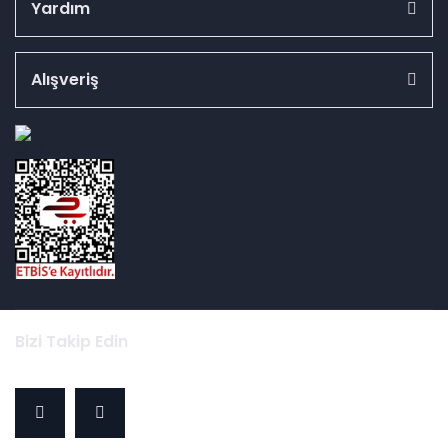
Yardım
Alışveriş
id="ETBIS">
Bizi Takip Edin