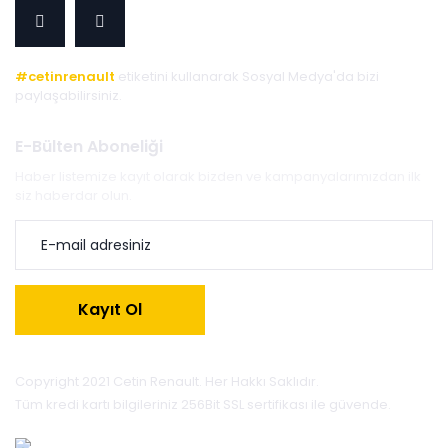
#cetinrenault
etiketini kullanarak Sosyal Medya'da bizi
paylaşabilirsiniz.
E-Bülten Aboneliği
Haber listemize kayıt olarak bizden ve kampanyalarımızdan ilk
siz haberdar olun.
Kayıt Ol
Copyright 2021 Cetin Renault. Her Hakkı Saklıdır.
Tüm kredi kartı bilgileriniz 256Bit SSL sertifikası ile güvende.