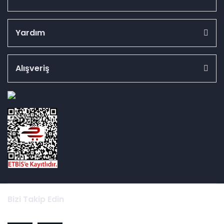
Yardım
Alışveriş
id="ETBIS">
Bizi Takip Edin