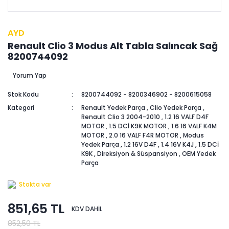
AYD
Renault Clio 3 Modus Alt Tabla Salıncak Sağ
8200744092
Yorum Yap
Stok Kodu
8200744092 - 8200346902 - 8200615058
Kategori
Renault Yedek Parça
,
Clio Yedek Parça
,
Renault Clio 3 2004-2010
,
1.2 16 VALF D4F
MOTOR
,
1.5 DCİ K9K MOTOR
,
1.6 16 VALF K4M
MOTOR
,
2.0 16 VALF F4R MOTOR
,
Modus
Yedek Parça
,
1.2 16V D4F
,
1.4 16V K4J
,
1.5 DCİ
K9K
,
Direksiyon & Süspansiyon
,
OEM Yedek
Parça
Stokta var
851,65 TL
KDV DAHİL
852,50 TL