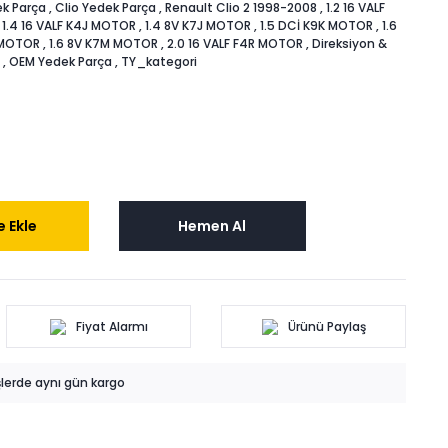
k Parça
,
Clio Yedek Parça
,
Renault Clio 2 1998-2008
,
1.2 16 VALF
,
1.4 16 VALF K4J MOTOR
,
1.4 8V K7J MOTOR
,
1.5 DCİ K9K MOTOR
,
1.6
 MOTOR
,
1.6 8V K7M MOTOR
,
2.0 16 VALF F4R MOTOR
,
Direksiyon &
,
OEM Yedek Parça
,
TY_kategori
 Ekle
Hemen Al
Fiyat Alarmı
Ürünü Paylaş
işlerde aynı gün kargo