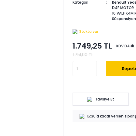
Kategori
Renault Yede
D4F MOTOR
16 VALF K4M
Süspansiyon
Stokta var
1.749,25 TL
KDV DAHİL
1.751,00 TL
Sepete
Tavsiye Et
15:30'a kadar verilen sipar