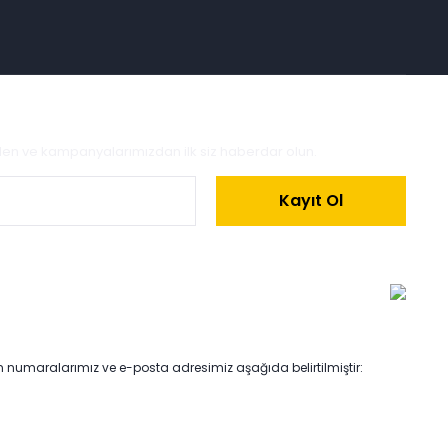
zden ve kampanyalarımızdan ilk siz haberdar olun.
Kayıt Ol
on numaralarımız ve e-posta adresimiz aşağıda belirtilmiştir: