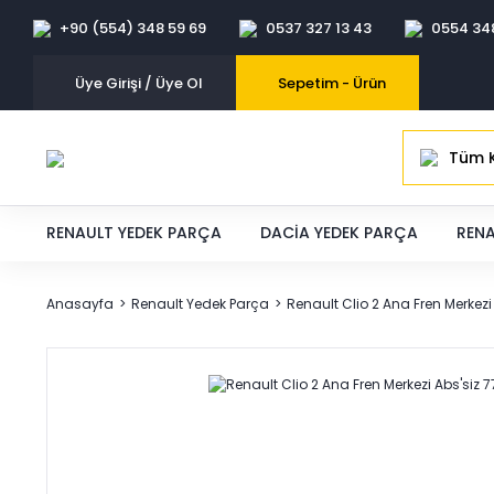
+90 (554) 348 59 69
0537 327 13 43
0554 34
Üye Girişi / Üye Ol
Sepetim -
Ürün
Tüm K
RENAULT YEDEK PARÇA
DACIA YEDEK PARÇA
RENA
Anasayfa
Renault Yedek Parça
Renault Clio 2 Ana Fren Merkez