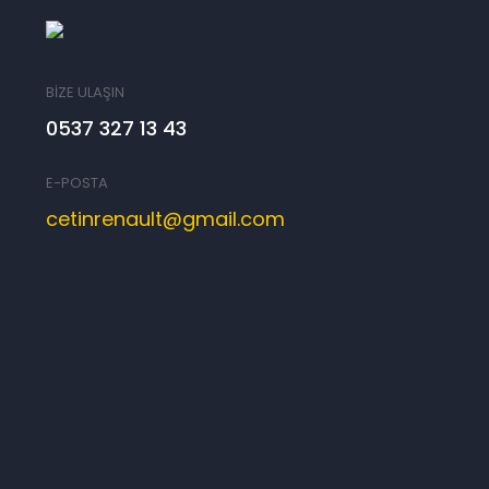
BİZE ULAŞIN
0537 327 13 43
E-POSTA
cetinrenault@gmail.com