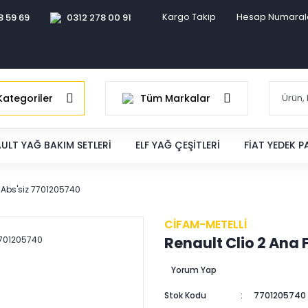
Kargo Takip
Hesap Numaral
8 59 69
0312 278 00 91
ategoriler
Tüm Markalar
ULT YAĞ BAKIM SETLERI
ELF YAĞ ÇEŞITLERI
FIAT YEDEK 
i Abs'siz 7701205740
CİFAM-METELLİ
Renault Clio 2 Ana 
Yorum Yap
Stok Kodu
7701205740