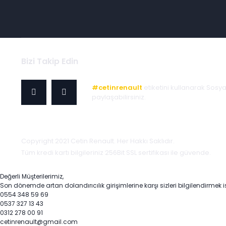
Bizi Takip Edin
#cetinrenault
etiketini kullanarak Sosy
paylaşabilirsiniz.
Copyright 2021 Cetin Renault. Her Hakkı Saklıdır.
Tüm kredi kartı bilgileriniz 256Bit SSL sertifikası ile güvende.
Değerli Müşterilerimiz,
Son dönemde artan dolandırıcılık girişimlerine karşı sizleri bilgilendirmek i
0554 348 59 69
0537 327 13 43
0312 278 00 91
cetinrenault@gmail.com