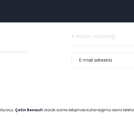
E-Bülten Aboneliği
Haber listemize kayıt olarak bi
al Medya'da bizi
stiyoruz.
Çetin Renault
olarak sizinle iletişimde kullandığımız resmi telef