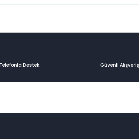
 konularda yetersiz gördüğünüz noktaları öneri formunu kullanarak taraf
Bu ürüne ilk yorumu siz yapın!
Yorum Yaz
Telefonla Destek
Güvenli Alışveriş
Gönder