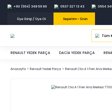
+90 (554) 348 59 69
0537 327 13 43
0554 34
Üye Girişi / Üye Ol
Sepetim -
Ürün
Tüm K
RENAULT YEDEK PARÇA
DACIA YEDEK PARÇA
RENA
Anasayfa
Renault Yedek Parça
Renault Clio A 1 Fren Ana Merk