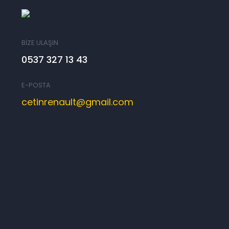
BİZE ULAŞIN
0537 327 13 43
E-POSTA
cetinrenault@gmail.com