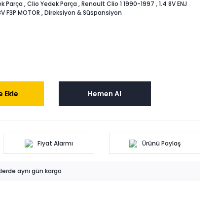
k Parça
,
Clio Yedek Parça
,
Renault Clio 1 1990-1997
,
1.4 8V ENJ
 8V F3P MOTOR
,
Direksiyon & Süspansiyon
 Ekle
Hemen Al
Fiyat Alarmı
Ürünü Paylaş
işlerde aynı gün kargo