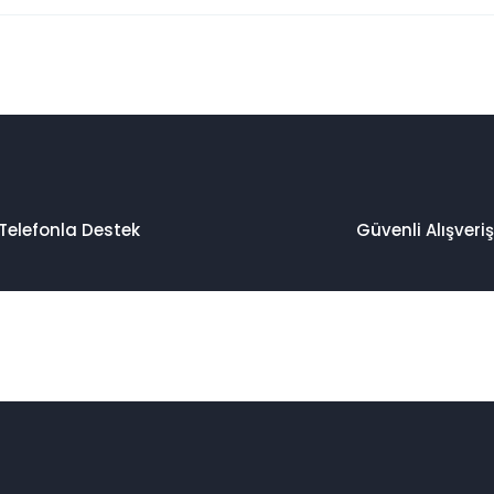
 konularda yetersiz gördüğünüz noktaları öneri formunu kullanarak taraf
Bu ürüne ilk yorumu siz yapın!
Yorum Yaz
Telefonla Destek
Güvenli Alışveriş
Gönder