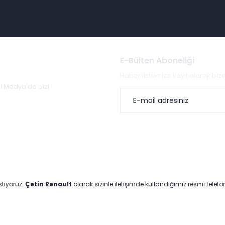
E-Bülten Aboneliği
Haber listemize kayıt olarak bi
al Medya'da bizi
stiyoruz.
Çetin Renault
olarak sizinle iletişimde kullandığımız resmi telef