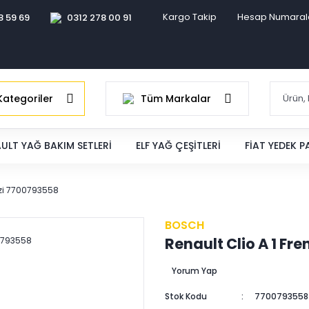
Kargo Takip
Hesap Numaral
8 59 69
0312 278 00 91
ategoriler
Tüm Markalar
ULT YAĞ BAKIM SETLERI
ELF YAĞ ÇEŞITLERI
FIAT YEDEK 
ezi 7700793558
BOSCH
Renault Clio A 1 F
Yorum Yap
Stok Kodu
7700793558