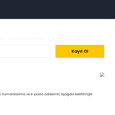
zden ve kampanyalarımızdan ilk siz haberdar olun.
Kayıt Ol
on numaralarımız ve e-posta adresimiz aşağıda belirtilmiştir: