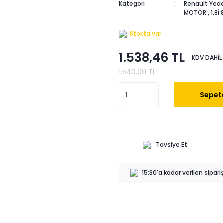
Kategori
Renault Yede
MOTOR
,
1.8İ
Stokta var
1.538,46 TL
KDV DAHİL
1.540,00 TL
Sepete
Tavsiye Et
15:30'a kadar verilen sipar