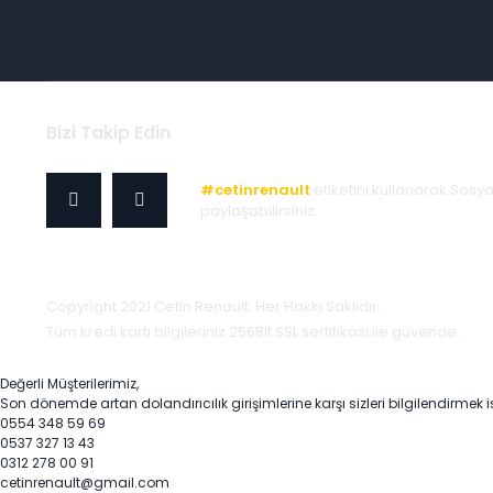
Bizi Takip Edin
#cetinrenault
etiketini kullanarak Sosy
paylaşabilirsiniz.
Copyright 2021 Cetin Renault. Her Hakkı Saklıdır.
Tüm kredi kartı bilgileriniz 256Bit SSL sertifikası ile güvende.
Değerli Müşterilerimiz,
Son dönemde artan dolandırıcılık girişimlerine karşı sizleri bilgilendirmek i
0554 348 59 69
0537 327 13 43
0312 278 00 91
cetinrenault@gmail.com