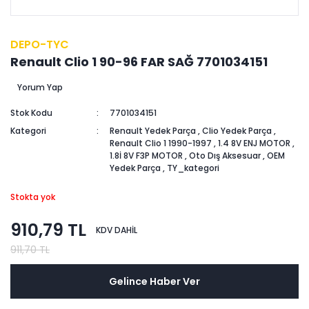
DEPO-TYC
Renault Clio 1 90-96 FAR SAĞ 7701034151
Yorum Yap
Stok Kodu
7701034151
Kategori
Renault Yedek Parça
,
Clio Yedek Parça
,
Renault Clio 1 1990-1997
,
1.4 8V ENJ MOTOR
,
1.8İ 8V F3P MOTOR
,
Oto Dış Aksesuar
,
OEM
Yedek Parça
,
TY_kategori
Stokta yok
910,79 TL
KDV DAHİL
911,70 TL
Gelince Haber Ver