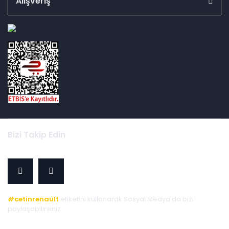
Alışveriş
id="ETBIS">
Bizi Takip Edin
#cetinrenault
etiketini kullanarak Sosyal Medya'da bizi
paylaşabilirsiniz.