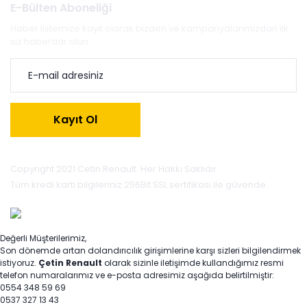
E-Bülten Aboneliği
Haber listemize kayıt olarak bizden ve kampanyalarımızdan ilk
siz haberdar olun.
Kayıt Ol
Copyright 2021 Cetin Renault. Her Hakkı Saklıdır.
Tüm kredi kartı bilgileriniz 256Bit SSL sertifikası ile güvende.
Değerli Müşterilerimiz,
Son dönemde artan dolandırıcılık girişimlerine karşı sizleri bilgilendirmek
istiyoruz.
Çetin Renault
olarak sizinle iletişimde kullandığımız resmi
telefon numaralarımız ve e-posta adresimiz aşağıda belirtilmiştir:
0554 348 59 69
0537 327 13 43