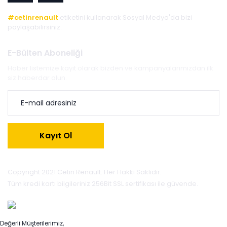
#cetinrenault
etiketini kullanarak Sosyal Medya'da bizi
paylaşabilirsiniz.
E-Bülten Aboneliği
Haber listemize kayıt olarak bizden ve kampanyalarımızdan ilk
siz haberdar olun.
Kayıt Ol
Copyright 2021 Cetin Renault. Her Hakkı Saklıdır.
Tüm kredi kartı bilgileriniz 256Bit SSL sertifikası ile güvende.
Değerli Müşterilerimiz,