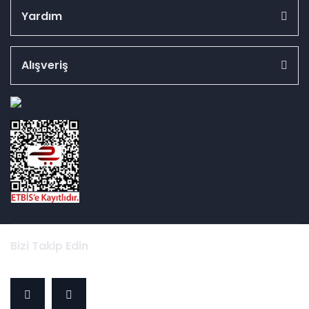
Yardım
Alışveriş
id="ETBIS">
Bizi Takip Edin