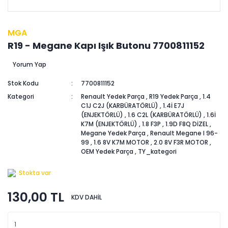
MGA
R19 - Megane Kapı Işık Butonu 7700811152
Yorum Yap
Stok Kodu
7700811152
Kategori
Renault Yedek Parça
,
R19 Yedek Parça
,
1.4
C1J C2J (KARBÜRATÖRLÜ)
,
1.4İ E7J
(ENJEKTÖRLÜ)
,
1.6 C2L (KARBÜRATÖRLÜ)
,
1.6İ
K7M (ENJEKTÖRLÜ)
,
1.8 F3P
,
1.9D F8Q DİZEL
,
Megane Yedek Parça
,
Renault Megane I 96-
99
,
1.6 8V K7M MOTOR
,
2.0 8V F3R MOTOR
,
OEM Yedek Parça
,
TY_kategori
Stokta var
130,00 TL
KDV DAHİL