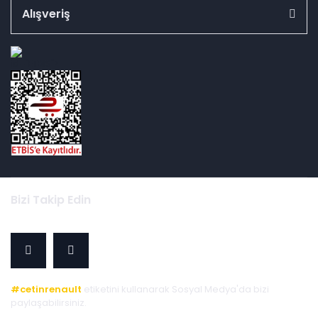
Alışveriş
id="ETBIS">
Bizi Takip Edin
#cetinrenault
etiketini kullanarak Sosyal Medya'da bizi
paylaşabilirsiniz.