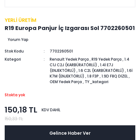
YERLİ ÜRETİM
R19 Europa Panjur İç Izgarası Sol 7702260501
Yorum Yap
Stok Kodu
7702260501
Kategori
Renault Yedek Parça
,
R19 Yedek Parça
,
1.4
C1J C2J (KARBÜRATÖRLÜ)
,
1.4İ E7J
(ENJEKTÖRLÜ)
,
1.6 C2L (KARBÜRATÖRLÜ)
,
1.6İ
K7M (ENJEKTÖRLÜ)
,
1.8 F3P
,
1.9D F8Q DİZEL
,
OEM Yedek Parça
,
TY_kategori
Stokta yok
150,18 TL
KDV DAHİL
150,33 TL
Gelince Haber Ver