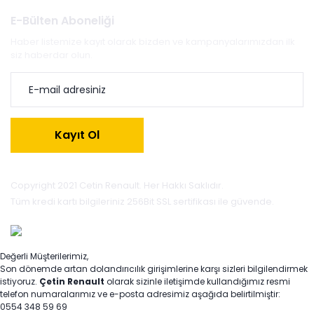
E-Bülten Aboneliği
Haber listemize kayıt olarak bizden ve kampanyalarımızdan ilk
siz haberdar olun.
Kayıt Ol
Copyright 2021 Cetin Renault. Her Hakkı Saklıdır.
Tüm kredi kartı bilgileriniz 256Bit SSL sertifikası ile güvende.
Değerli Müşterilerimiz,
Son dönemde artan dolandırıcılık girişimlerine karşı sizleri bilgilendirmek
istiyoruz.
Çetin Renault
olarak sizinle iletişimde kullandığımız resmi
telefon numaralarımız ve e-posta adresimiz aşağıda belirtilmiştir:
0554 348 59 69