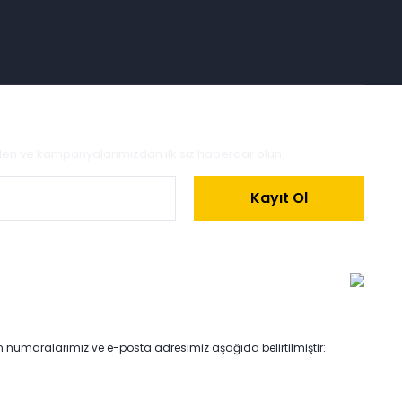
zden ve kampanyalarımızdan ilk siz haberdar olun.
Kayıt Ol
on numaralarımız ve e-posta adresimiz aşağıda belirtilmiştir: