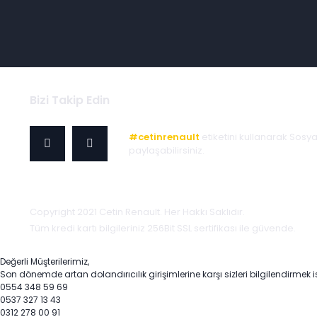
Bizi Takip Edin
#cetinrenault
etiketini kullanarak Sosy
paylaşabilirsiniz.
Copyright 2021 Cetin Renault. Her Hakkı Saklıdır.
Tüm kredi kartı bilgileriniz 256Bit SSL sertifikası ile güvende.
Değerli Müşterilerimiz,
Son dönemde artan dolandırıcılık girişimlerine karşı sizleri bilgilendirmek i
0554 348 59 69
0537 327 13 43
0312 278 00 91