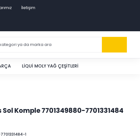
arımız
İletişim
PARÇA
LIQUI MOLY YAĞ ÇEŞITLERI
ks Sol Komple 7701349880-7701331484
7701331484-1