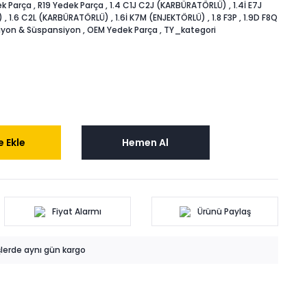
k Parça
,
R19 Yedek Parça
,
1.4 C1J C2J (KARBÜRATÖRLÜ)
,
1.4İ E7J
)
,
1.6 C2L (KARBÜRATÖRLÜ)
,
1.6İ K7M (ENJEKTÖRLÜ)
,
1.8 F3P
,
1.9D F8Q
iyon & Süspansiyon
,
OEM Yedek Parça
,
TY_kategori
 Ekle
Hemen Al
Fiyat Alarmı
Ürünü Paylaş
işlerde aynı gün kargo