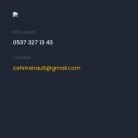
BİZE ULAŞIN
0537 327 13 43
E-POSTA
cetinrenault@gmail.com