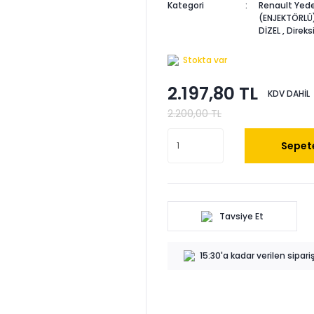
Kategori
Renault Yede
(ENJEKTÖRLÜ
DİZEL
,
Direks
Stokta var
2.197,80 TL
KDV DAHİL
2.200,00 TL
Sepete
Tavsiye Et
15:30'a kadar verilen sipar