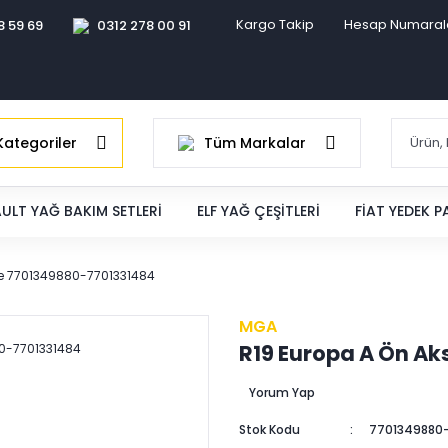
Kargo Takip
Hesap Numaral
8 59 69
0312 278 00 91
ategoriler
Tüm Markalar
ULT YAĞ BAKIM SETLERI
ELF YAĞ ÇEŞITLERI
FIAT YEDEK 
le 7701349880-7701331484
MGA
R19 Europa A Ön A
Yorum Yap
Stok Kodu
7701349880-