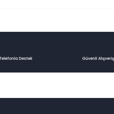
 konularda yetersiz gördüğünüz noktaları öneri formunu kullanarak taraf
Bu ürüne ilk yorumu siz yapın!
Yorum Yaz
Telefonla Destek
Güvenli Alışveriş
Gönder