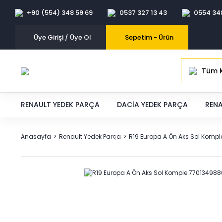
+90 (554) 348 59 69
0537 327 13 43
0554 34
Üye Girişi / Üye Ol
Sepetim -
Ürün
Tüm K
RENAULT YEDEK PARÇA
DACIA YEDEK PARÇA
RENA
Anasayfa
Renault Yedek Parça
R19 Europa A Ön Aks Sol Komp