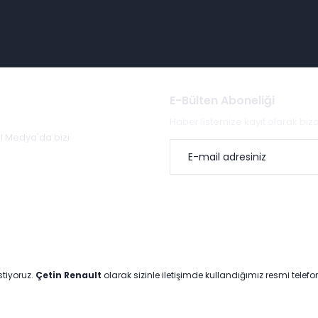
E-Bülten Aboneliği
Haber listemize kayıt olarak bi
al Medya'da bizi
stiyoruz.
Çetin Renault
olarak sizinle iletişimde kullandığımız resmi telef