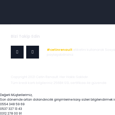
Bizi Takip Edin
#cetinrenault
etiketini kullanarak Sosy
paylaşabilirsiniz.
Copyright 2021 Cetin Renault. Her Hakkı Saklıdır.
Tüm kredi kartı bilgileriniz 256Bit SSL sertifikası ile güvende.
Değerli Müşterilerimiz,
Son dönemde artan dolandırıcılık girişimlerine karşı sizleri bilgilendirmek i
0554 348 59 69
0537 327 13 43
0312 278 00 91