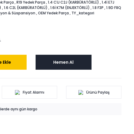
k Parça
,
R19 Yedek Parça
,
1.4 C1J C2J (KARBÜRATÖRLÜ)
,
1.4İ E7J
)
,
1.6 C2L (KARBÜRATÖRLÜ)
,
1.6İ K7M (ENJEKTÖRLÜ)
,
1.8 F3P
,
1.9D F8Q
iyon & Süspansiyon
,
OEM Yedek Parça
,
TY_kategori
L
 Ekle
Hemen Al
Fiyat Alarmı
Ürünü Paylaş
işlerde aynı gün kargo