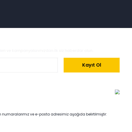
zden ve kampanyalarımızdan ilk siz haberdar olun.
Kayıt Ol
on numaralarımız ve e-posta adresimiz aşağıda belirtilmiştir: