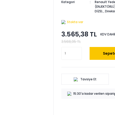
Kategori
Renault Yede
(ENJEKTÖRLÜ
DİZEL
,
Direks
Stokta var
3.565,38 TL
KDV DAHİ
3.568,95 TL
Sepete
Tavsiye Et
15:30'a kadar verilen sipar