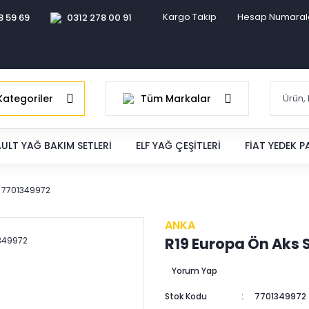
Kargo Takip
Hesap Numaral
8 59 69
0312 278 00 91
ategoriler
Tüm Markalar
ULT YAĞ BAKIM SETLERI
ELF YAĞ ÇEŞITLERI
FIAT YEDEK 
 7701349972
ANKA
R19 Europa Ön Aks
Yorum Yap
Stok Kodu
7701349972