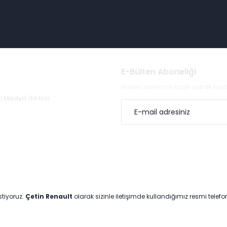
E-Bülten Aboneliği
Haber listemize kayıt olarak bi
al Medya'da bizi
stiyoruz.
Çetin Renault
olarak sizinle iletişimde kullandığımız resmi telef