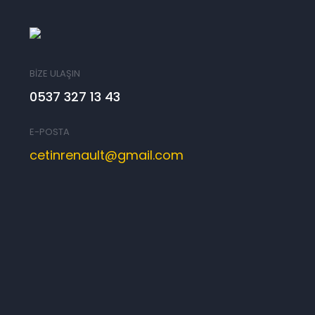
BİZE ULAŞIN
0537 327 13 43
E-POSTA
cetinrenault@gmail.com