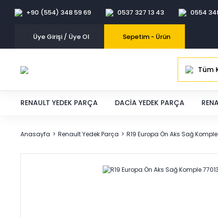
+90 (554) 348 59 69
0537 327 13 43
0554 34
Üye Girişi / Üye Ol
Sepetim -
Ürün
Tüm K
RENAULT YEDEK PARÇA
DACIA YEDEK PARÇA
RENA
Anasayfa
Renault Yedek Parça
R19 Europa Ön Aks Sağ Komple