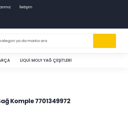
arımız
İletişim
PARÇA
LIQUI MOLY YAĞ ÇEŞITLERI
 Sağ Komple 7701349972