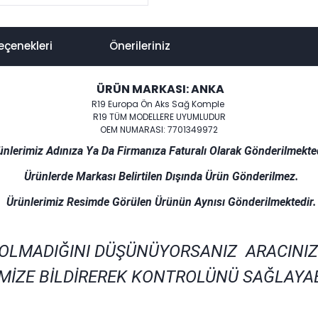
eçenekleri
Önerileriniz
ÜRÜN MARKASI: ANKA
R19 Europa Ön Aks Sağ Komple
R19 TÜM MODELLERE UYUMLUDUR
OEM NUMARASI: 7701349972
ünlerimiz Adınıza Ya Da Firmanıza Faturalı Olarak Gönderilmekted
Ürünlerde Markası Belirtilen Dışında Ürün Gönderilmez.
Ürünlerimiz Resimde Görülen Ürünün Aynısı Gönderilmektedir.
 OLMADIĞINI DÜŞÜNÜYORSANIZ ARACINIZ
MİZE BİLDİREREK KONTROLÜNÜ SAĞLAYAB