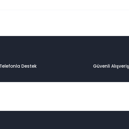
 konularda yetersiz gördüğünüz noktaları öneri formunu kullanarak taraf
Bu ürüne ilk yorumu siz yapın!
Yorum Yaz
Telefonla Destek
Güvenli Alışveriş
Gönder