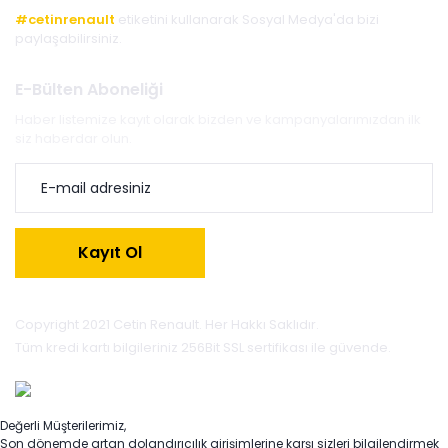
#cetinrenault
etiketini kullanarak Sosyal Medya'da bizi
paylaşabilirsiniz.
E-Bülten Aboneliği
Haber listemize kayıt olarak bizden ve kampanyalarımızdan ilk
siz haberdar olun.
Kayıt Ol
Copyright 2021 Cetin Renault. Her Hakkı Saklıdır.
Tüm kredi kartı bilgileriniz 256Bit SSL sertifikası ile güvende.
Değerli Müşterilerimiz,
Son dönemde artan dolandırıcılık girişimlerine karşı sizleri bilgilendirmek