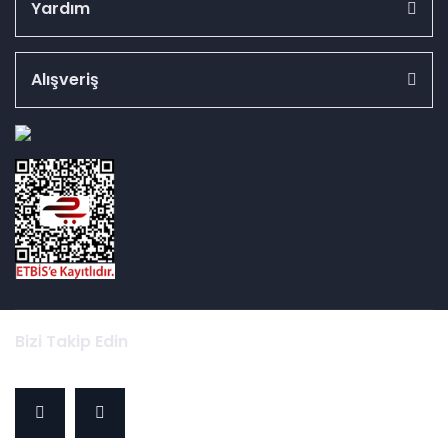
Yardım
Alışveriş
id="ETBIS">
Bizi Takip Edin