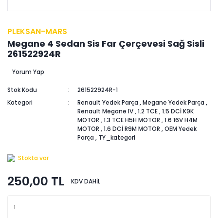
PLEKSAN-MARS
Megane 4 Sedan Sis Far Çerçevesi Sağ Sisli
261522924R
Yorum Yap
Stok Kodu
261522924R-1
Kategori
Renault Yedek Parça
,
Megane Yedek Parça
,
Renault Megane IV
,
1.2 TCE
,
1.5 DCİ K9K
MOTOR
,
1.3 TCE H5H MOTOR
,
1.6 16V H4M
MOTOR
,
1.6 DCİ R9M MOTOR
,
OEM Yedek
Parça
,
TY_kategori
Stokta var
250,00 TL
KDV DAHİL