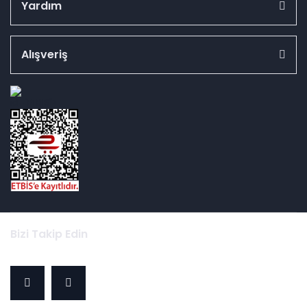
Yardım
Alışveriş
id="ETBIS">
Bizi Takip Edin