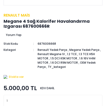
RENAULT MAİS
Megane 4 Sağ Kalorifer Havalandırma
Izgarası 687600666R
Yorum Yap
Stok Kodu
687600666R
Kategori
Renault Yedek Parça
,
Megane Yedek Parça
,
Renault Megane IV
,
1.2 TCE
,
1.3 TCE H5H
MOTOR
,
1.5 DCİ K9K MOTOR
,
1.6 16V H4M
MOTOR
,
1.6 DCİ R9M MOTOR
,
OEM Yedek
Parça
,
TY_kategori
Stokta var
5.000,00 TL
KDV DAHİL