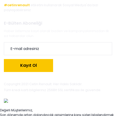
#cetinrenault
etiketini kullanarak Sosyal Medya'da bizi
paylaşabilirsiniz.
E-Bülten Aboneliği
Haber listemize kayıt olarak bizden ve kampanyalarımızdan ilk
siz haberdar olun.
Kayıt Ol
Copyright 2021 Cetin Renault. Her Hakkı Saklıdır.
Tüm kredi kartı bilgileriniz 256Bit SSL sertifikası ile güvende.
Değerli Müşterilerimiz,
Son dönemde artan dolandırıcılık girişimlerine karşı sizleri bilgilendirmek