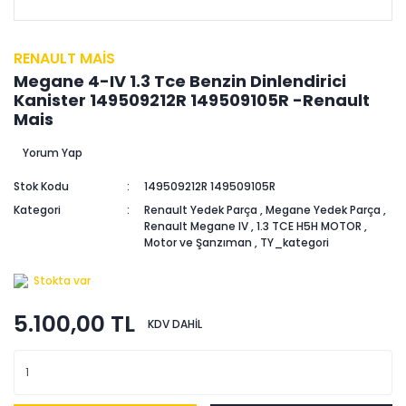
RENAULT MAİS
Megane 4-IV 1.3 Tce Benzin Dinlendirici
Kanister 149509212R 149509105R -Renault
Mais
Yorum Yap
Stok Kodu
149509212R 149509105R
Kategori
Renault Yedek Parça
,
Megane Yedek Parça
,
Renault Megane IV
,
1.3 TCE H5H MOTOR
,
Motor ve Şanzıman
,
TY_kategori
Stokta var
5.100,00 TL
KDV DAHİL