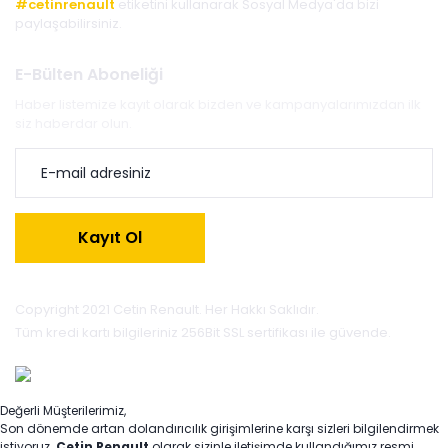
#cetinrenault
etiketini kullanarak Sosyal Medya'da bizi
paylaşabilirsiniz.
E-Bülten Aboneliği
Haber listemize kayıt olarak bizden ve kampanyalarımızdan ilk
siz haberdar olun.
Kayıt Ol
Copyright 2021 Cetin Renault. Her Hakkı Saklıdır.
Tüm kredi kartı bilgileriniz 256Bit SSL sertifikası ile güvende.
Değerli Müşterilerimiz,
Son dönemde artan dolandırıcılık girişimlerine karşı sizleri bilgilendirmek
istiyoruz.
Çetin Renault
olarak sizinle iletişimde kullandığımız resmi