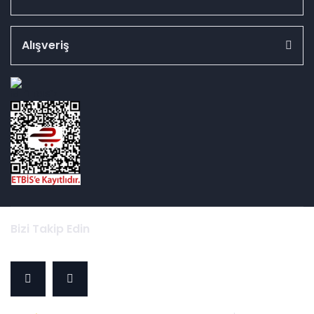
Alışveriş
id="ETBIS">
Bizi Takip Edin