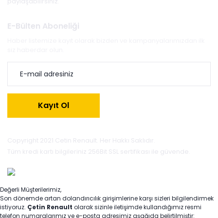
paylaşabilirsiniz.
E-Bülten Aboneliği
Haber listemize kayıt olarak bizden ve kampanyalarımızdan ilk
siz haberdar olun.
Kayıt Ol
Copyright 2021 Cetin Renault. Her Hakkı Saklıdır.
Tüm kredi kartı bilgileriniz 256Bit SSL sertifikası ile güvende.
Değerli Müşterilerimiz,
Son dönemde artan dolandırıcılık girişimlerine karşı sizleri bilgilendirmek
istiyoruz.
Çetin Renault
olarak sizinle iletişimde kullandığımız resmi
telefon numaralarımız ve e-posta adresimiz aşağıda belirtilmiştir: