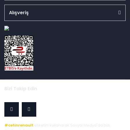
Alışveriş
id="ETBIS">
Bizi Takip Edin
#cetinrenault
etiketini kullanarak Sosyal Medya'da bizi