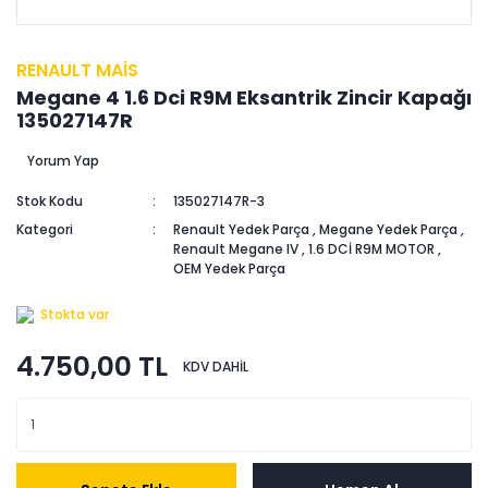
RENAULT MAİS
Megane 4 1.6 Dci R9M Eksantrik Zincir Kapağı
135027147R
Yorum Yap
Stok Kodu
135027147R-3
Kategori
Renault Yedek Parça
,
Megane Yedek Parça
,
Renault Megane IV
,
1.6 DCİ R9M MOTOR
,
OEM Yedek Parça
Stokta var
4.750,00 TL
KDV DAHİL