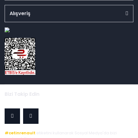
Alışveriş
id="ETBIS">
Bizi Takip Edin
#cetinrenault
etiketini kullanarak Sosyal Medya'da bizi