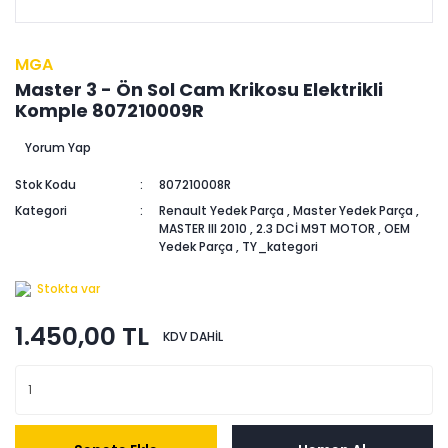
MGA
Master 3 - Ön Sol Cam Krikosu Elektrikli
Komple 807210009R
Yorum Yap
Stok Kodu
807210008R
Kategori
Renault Yedek Parça
,
Master Yedek Parça
,
MASTER III 2010
,
2.3 DCİ M9T MOTOR
,
OEM
Yedek Parça
,
TY_kategori
Stokta var
1.450,00 TL
KDV DAHİL