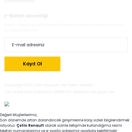
paylaşabilirsiniz.
E-Bülten Aboneliği
Haber listemize kayıt olarak bizden ve kampanyalarımızdan ilk
siz haberdar olun.
Kayıt Ol
Copyright 2021 Cetin Renault. Her Hakkı Saklıdır.
Tüm kredi kartı bilgileriniz 256Bit SSL sertifikası ile güvende.
Değerli Müşterilerimiz,
Son dönemde artan dolandırıcılık girişimlerine karşı sizleri bilgilendirmek
istiyoruz.
Çetin Renault
olarak sizinle iletişimde kullandığımız resmi
telefon numaralarımız ve e-posta adresimiz aşağıda belirtilmiştir: