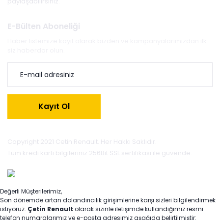
paylaşabilirsiniz.
E-Bülten Aboneliği
Haber listemize kayıt olarak bizden ve kampanyalarımızdan ilk
siz haberdar olun.
Kayıt Ol
Copyright 2021 Cetin Renault. Her Hakkı Saklıdır.
Tüm kredi kartı bilgileriniz 256Bit SSL sertifikası ile güvende.
Değerli Müşterilerimiz,
Son dönemde artan dolandırıcılık girişimlerine karşı sizleri bilgilendirmek
istiyoruz.
Çetin Renault
olarak sizinle iletişimde kullandığımız resmi
telefon numaralarımız ve e-posta adresimiz aşağıda belirtilmiştir: