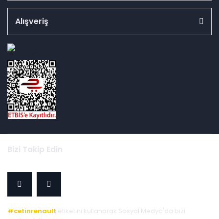
Alışveriş
id="ETBIS">
Bizi Takip Edin
#cetinrenault
etiketini kullanarak Sosyal Medya'da bizi