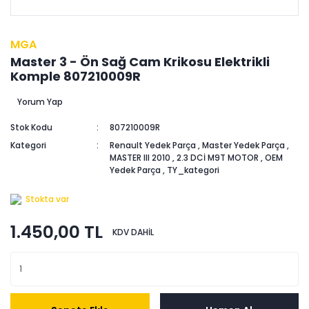
MGA
Master 3 - Ön Sağ Cam Krikosu Elektrikli
Komple 807210009R
Yorum Yap
Stok Kodu
807210009R
Kategori
Renault Yedek Parça
,
Master Yedek Parça
,
MASTER III 2010
,
2.3 DCİ M9T MOTOR
,
OEM
Yedek Parça
,
TY_kategori
Stokta var
1.450,00 TL
KDV DAHİL