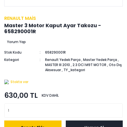
RENAULT MAİS
Master 3 Motor Kaput Ayar Takozu -
658290001R
Yorum Yap
Stok Kodu
658290001R
Kategori
Renault Yedek Parça
,
Master Yedek Parça
,
MASTER III 2010
,
2.3 DCİ M9T MOTOR
,
Oto Dış
Aksesuar
,
TY_kategori
Stokta var
630,00 TL
KDV DAHİL