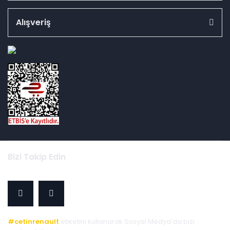
Alışveriş
id="ETBIS">
Bizi Takip Edin
#cetinrenault
etiketini kullanarak Sosyal Medya'da bizi