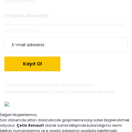
paylaşabilirsiniz.
E-Bülten Aboneliği
Haber listemize kayıt olarak bizden ve kampanyalarımızdan ilk
siz haberdar olun.
Kayıt Ol
Copyright 2021 Cetin Renault. Her Hakkı Saklıdır.
Tüm kredi kartı bilgileriniz 256Bit SSL sertifikası ile güvende.
Değerli Müşterilerimiz,
Son dönemde artan dolandırıcılık girişimlerine karşı sizleri bilgilendirmek
istiyoruz.
Çetin Renault
olarak sizinle iletişimde kullandığımız resmi
telefon numaralarımız ve e-posta adresimiz aşağıda belirtilmiştir: