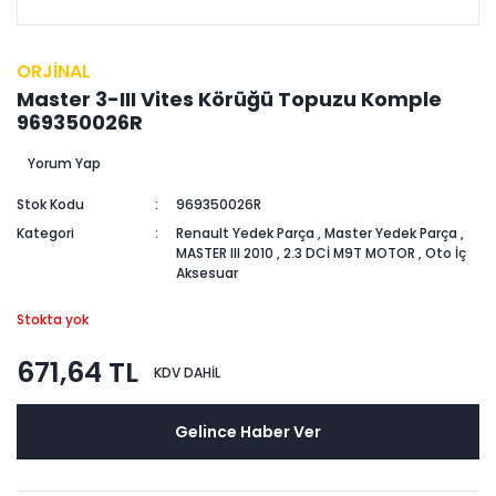
ORJİNAL
Master 3-III Vites Körüğü Topuzu Komple
969350026R
Yorum Yap
Stok Kodu
969350026R
Kategori
Renault Yedek Parça
,
Master Yedek Parça
,
MASTER III 2010
,
2.3 DCİ M9T MOTOR
,
Oto İç
Aksesuar
Stokta yok
671,64 TL
KDV DAHİL
Gelince Haber Ver