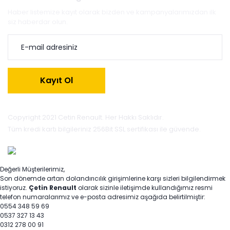
Haber listemize kayıt olarak bizden ve kampanyalarımızdan ilk
siz haberdar olun.
Kayıt Ol
Copyright 2021 Cetin Renault. Her Hakkı Saklıdır.
Tüm kredi kartı bilgileriniz 256Bit SSL sertifikası ile güvende.
Değerli Müşterilerimiz,
Son dönemde artan dolandırıcılık girişimlerine karşı sizleri bilgilendirmek
istiyoruz.
Çetin Renault
olarak sizinle iletişimde kullandığımız resmi
telefon numaralarımız ve e-posta adresimiz aşağıda belirtilmiştir:
0554 348 59 69
0537 327 13 43
0312 278 00 91