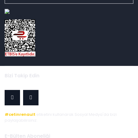
id="ETBIS">
Bizi Takip Edin
#cetinrenault
etiketini kullanarak Sosyal Medya'da bizi
paylaşabilirsiniz.
E-Bülten Aboneliği