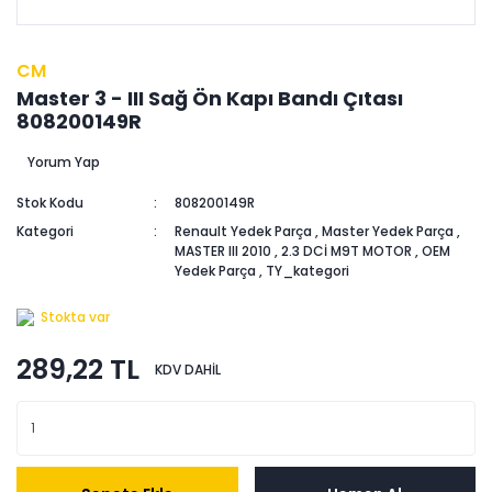
CM
Master 3 - III Sağ Ön Kapı Bandı Çıtası
808200149R
Yorum Yap
Stok Kodu
808200149R
Kategori
Renault Yedek Parça
,
Master Yedek Parça
,
MASTER III 2010
,
2.3 DCİ M9T MOTOR
,
OEM
Yedek Parça
,
TY_kategori
Stokta var
289,22 TL
KDV DAHİL