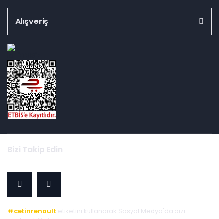
Alışveriş
id="ETBIS">
Bizi Takip Edin
#cetinrenault
etiketini kullanarak Sosyal Medya'da bizi