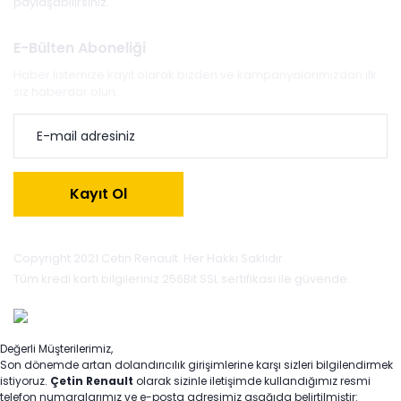
paylaşabilirsiniz.
E-Bülten Aboneliği
Haber listemize kayıt olarak bizden ve kampanyalarımızdan ilk
siz haberdar olun.
Kayıt Ol
Copyright 2021 Cetin Renault. Her Hakkı Saklıdır.
Tüm kredi kartı bilgileriniz 256Bit SSL sertifikası ile güvende.
Değerli Müşterilerimiz,
Son dönemde artan dolandırıcılık girişimlerine karşı sizleri bilgilendirmek
istiyoruz.
Çetin Renault
olarak sizinle iletişimde kullandığımız resmi
telefon numaralarımız ve e-posta adresimiz aşağıda belirtilmiştir: