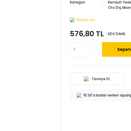
Kategori
Renault Yede
Oto Dış Akse
Stokta var
576,80 TL
KDV DAHİL
Sepete
Tavsiye Et
15:30'a kadar verilen sipar