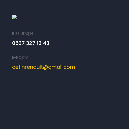
BİZE ULAŞIN
0537 327 13 43
E-POSTA
cetinrenault@gmail.com