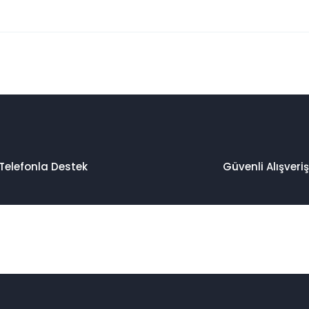
 konularda yetersiz gördüğünüz noktaları öneri formunu kullanarak taraf
Bu ürüne ilk yorumu siz yapın!
Yorum Yaz
Telefonla Destek
Güvenli Alışveriş
Gönder