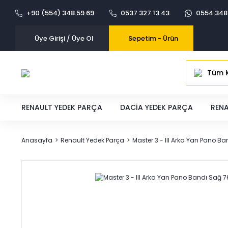
+90 (554) 348 59 69
0537 327 13 43
0554 348
Üye Girişi / Üye Ol
Sepetim -
Ürün
Tüm K
RENAULT YEDEK PARÇA
DACIA YEDEK PARÇA
RENA
Anasayfa
Renault Yedek Parça
Master 3 - III Arka Yan Pano 