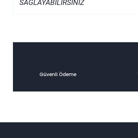
SAĞLAYABİLİRSİNİZ
Bu ürünün fiyat bilgisi, resim, ürün açıklamalarında ve diğer
Görüş ve önerileriniz için teşekkür ederiz.
Ürün resmi kalitesiz, bozuk veya görüntülenemiyor.
Ürün açıklamasında eksik bilgiler bulunuyor.
Ürün bilgilerinde hatalar bulunuyor.
Ürün fiyatı diğer sitelerden daha pahalı.
Güvenli Ödeme
Bu ürüne benzer farklı alternatifler olmalı.