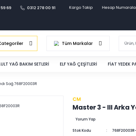
Kargo Takip
Hesap Numarala
 59 69
0312 278 00 91
ategoriler
Tüm Markalar
ULT YAĞ BAKIM SETLERI
ELF YAĞ ÇEŞITLERI
FIAT YEDEK 
Bandı Sağ 768F20003R
CM
Master 3 - III Ark
Yorum Yap
Stok Kodu
768F20003R-