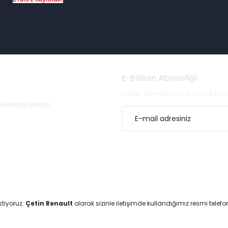
E-Bülten Aboneliği
Haber listemize kayıt olarak bi
al Medya'da bizi
stiyoruz.
Çetin Renault
olarak sizinle iletişimde kullandığımız resmi telef