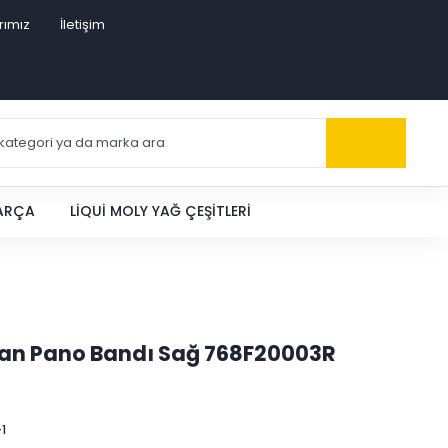
rımız
İletişim
PARÇA
LIQUI MOLY YAĞ ÇEŞITLERI
a Yan Pano Bandı Sağ 768F20003R
1