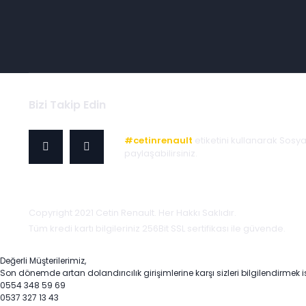
Bizi Takip Edin
#cetinrenault
etiketini kullanarak Sosy
paylaşabilirsiniz.
Copyright 2021 Cetin Renault. Her Hakkı Saklıdır.
Tüm kredi kartı bilgileriniz 256Bit SSL sertifikası ile güvende.
Değerli Müşterilerimiz,
Son dönemde artan dolandırıcılık girişimlerine karşı sizleri bilgilendirmek i
0554 348 59 69
0537 327 13 43