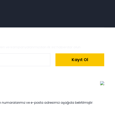
zden ve kampanyalarımızdan ilk siz haberdar olun.
Kayıt Ol
on numaralarımız ve e-posta adresimiz aşağıda belirtilmiştir: