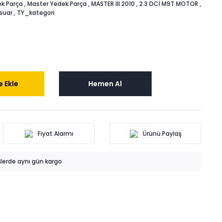
k Parça
,
Master Yedek Parça
,
MASTER III 2010
,
2.3 DCİ M9T MOTOR
,
suar
,
TY_kategori
 Ekle
Hemen Al
Fiyat Alarmı
Ürünü Paylaş
işlerde aynı gün kargo