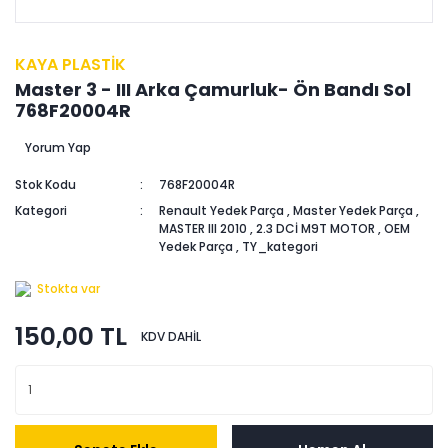
KAYA PLASTİK
Master 3 - III Arka Çamurluk- Ön Bandı Sol
768F20004R
Yorum Yap
Stok Kodu
768F20004R
Kategori
Renault Yedek Parça
,
Master Yedek Parça
,
MASTER III 2010
,
2.3 DCİ M9T MOTOR
,
OEM
Yedek Parça
,
TY_kategori
Stokta var
150,00 TL
KDV DAHİL