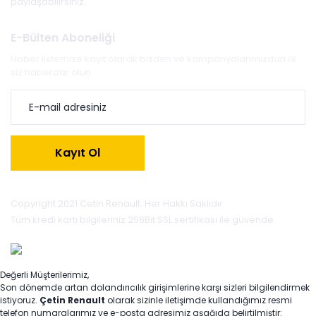
paylaşabilirsiniz.
E-Bülten Aboneliği
Haber listemize kayıt olarak bizden ve kampanyalarımızdan ilk
siz haberdar olun.
Kayıt Ol
Copyright 2021 Cetin Renault. Her Hakkı Saklıdır.
Tüm kredi kartı bilgileriniz 256Bit SSL sertifikası ile güvende.
Değerli Müşterilerimiz,
Son dönemde artan dolandırıcılık girişimlerine karşı sizleri bilgilendirmek
istiyoruz.
Çetin Renault
olarak sizinle iletişimde kullandığımız resmi
telefon numaralarımız ve e-posta adresimiz aşağıda belirtilmiştir: