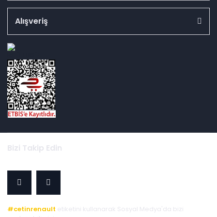
Alışveriş
id="ETBIS">
Bizi Takip Edin
#cetinrenault
etiketini kullanarak Sosyal Medya'da bizi