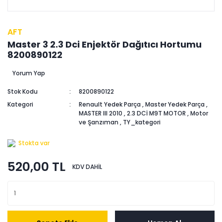
AFT
Master 3 2.3 Dci Enjektör Dağıtıcı Hortumu
8200890122
Yorum Yap
Stok Kodu
8200890122
Kategori
Renault Yedek Parça
,
Master Yedek Parça
,
MASTER III 2010
,
2.3 DCİ M9T MOTOR
,
Motor
ve Şanzıman
,
TY_kategori
Stokta var
520,00 TL
KDV DAHİL