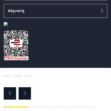
Alışveriş
id="ETBIS">
Bizi Takip Edin
#cetinrenault
etiketini kullanarak Sosyal Medya'da bizi