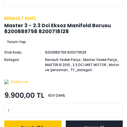
RENAULT MAİS
Master 3 - 2.3 Dci Eksoz Manifold Borusu
8200889758 8200718128
Yorum Yap
Stok Kodu
8200889758 8200718128
Kategori
Renault Yedek Parça
,
Master Yedek Parça
,
MASTER III 2010
,
2.3 DCİ M9T MOTOR
,
Motor
ve Şanzıman
,
TY_kategori
Stokta var
9.900,00 TL
KDV DAHİL