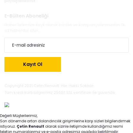
paylaşabilirsiniz.
E-Bülten Aboneliği
Haber listemize kayıt olarak bizden ve kampanyalarımızdan ilk
siz haberdar olun.
Kayıt Ol
Copyright 2021 Cetin Renault. Her Hakkı Saklıdır.
Tüm kredi kartı bilgileriniz 256Bit SSL sertifikası ile güvende.
Değerli Müşterilerimiz,
Son dönemde artan dolandırıcılık girişimlerine karşı sizleri bilgilendirmek
istiyoruz.
Çetin Renault
olarak sizinle iletişimde kullandığımız resmi
telefon numaralarımız ve e-posta adresimiz aşağıda belirtilmiştir: