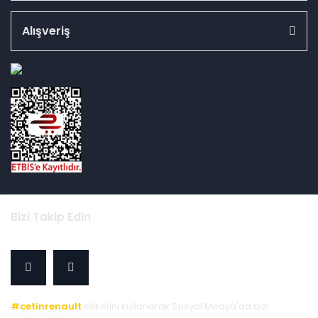
Alışveriş
id="ETBIS">
Bizi Takip Edin
#cetinrenault
etiketini kullanarak Sosyal Medya'da bizi