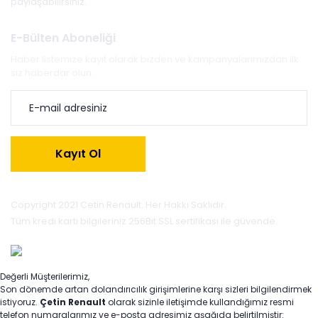
paylaşabilirsiniz.
E-Bülten Aboneliği
Haber listemize kayıt olarak bizden ve kampanyalarımızdan ilk
siz haberdar olun.
Kayıt Ol
Copyright 2021 Cetin Renault. Her Hakkı Saklıdır.
Tüm kredi kartı bilgileriniz 256Bit SSL sertifikası ile güvende.
Değerli Müşterilerimiz,
Son dönemde artan dolandırıcılık girişimlerine karşı sizleri bilgilendirmek
istiyoruz.
Çetin Renault
olarak sizinle iletişimde kullandığımız resmi
telefon numaralarımız ve e-posta adresimiz aşağıda belirtilmiştir: