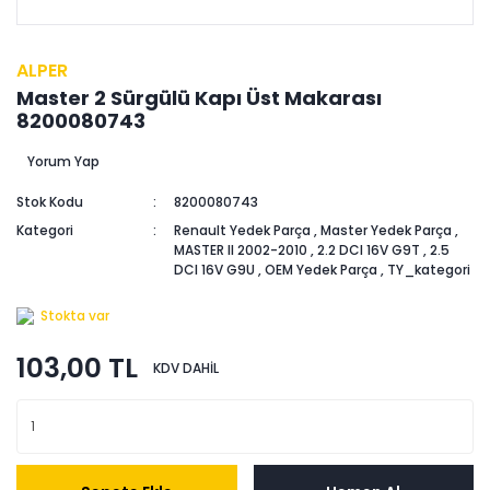
ALPER
Master 2 Sürgülü Kapı Üst Makarası
8200080743
Yorum Yap
Stok Kodu
8200080743
Kategori
Renault Yedek Parça
,
Master Yedek Parça
,
MASTER II 2002-2010
,
2.2 DCI 16V G9T
,
2.5
DCI 16V G9U
,
OEM Yedek Parça
,
TY_kategori
Stokta var
103,00 TL
KDV DAHİL