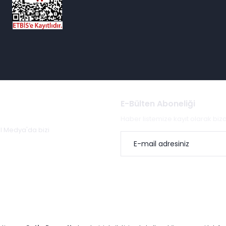
E-Bülten Aboneliği
Haber listemize kayıt olarak bi
al Medya'da bizi