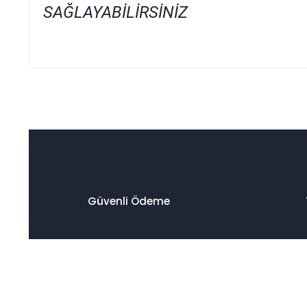
SAĞLAYABİLİRSİNİZ
Bu ürünün fiyat bilgisi, resim, ürün açıklamalarında ve diğer
Görüş ve önerileriniz için teşekkür ederiz.
Ürün resmi kalitesiz, bozuk veya görüntülenemiyor.
Ürün açıklamasında eksik bilgiler bulunuyor.
Ürün bilgilerinde hatalar bulunuyor.
Ürün fiyatı diğer sitelerden daha pahalı.
Güvenli Ödeme
Bu ürüne benzer farklı alternatifler olmalı.