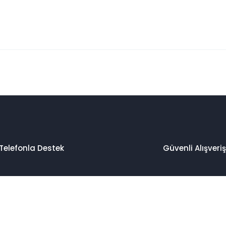
 konularda yetersiz gördüğünüz noktaları öneri formunu kullanarak taraf
Bu ürüne ilk yorumu siz yapın!
Yorum Yaz
Telefonla Destek
Güvenli Alışveriş
Gönder