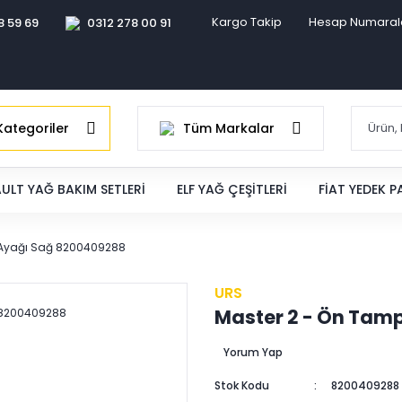
Kargo Takip
Hesap Numaral
8 59 69
0312 278 00 91
ategoriler
Tüm Markalar
ULT YAĞ BAKIM SETLERI
ELF YAĞ ÇEŞITLERI
FIAT YEDEK 
 Ayağı Sağ 8200409288
URS
Master 2 - Ön Tam
Yorum Yap
Stok Kodu
8200409288