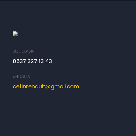
BİZE ULAŞIN
0537 327 13 43
E-POSTA
cetinrenault@gmail.com