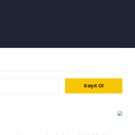
zden ve kampanyalarımızdan ilk siz haberdar olun.
Kayıt Ol