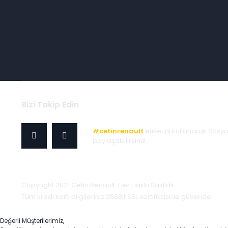
Bizi Takip Edin
#cetinrenault
etiketini kullanarak Sosy
paylaşabilirsiniz.
Copyright 2021 Cetin Renault. Her Hakkı Saklıdır.
Tüm kredi kartı bilgileriniz 256Bit SSL sertifikası ile güvende.
Değerli Müşterilerimiz,