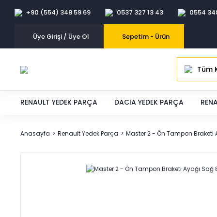
+90 (554) 348 59 69
0537 327 13 43
0554 34
Üye Girişi / Üye Ol
Sepetim -
Ürün
Tüm K
RENAULT YEDEK PARÇA
DACIA YEDEK PARÇA
RENA
Anasayfa
Renault Yedek Parça
Master 2 - Ön Tampon Braketi