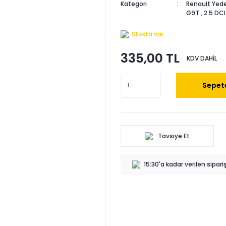
Kategori
Renault Yede
G9T
,
2.5 DC
Stokta var
335,00 TL
KDV DAHİL
Sepete
Tavsiye Et
15:30'a kadar verilen sipar