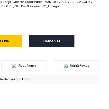
k Parça
,
Master Yedek Parça
,
MASTER II 2002-2010
,
2.2 DCI 16V
I 16V G9U
,
Oto Dış Aksesuar
,
TY_kategori
 Ekle
Hemen Al
Fiyat Alarmı
Ürünü Paylaş
işlerde aynı gün kargo