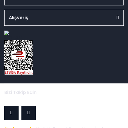
Alışveriş
id="ETBIS">
Bizi Takip Edin