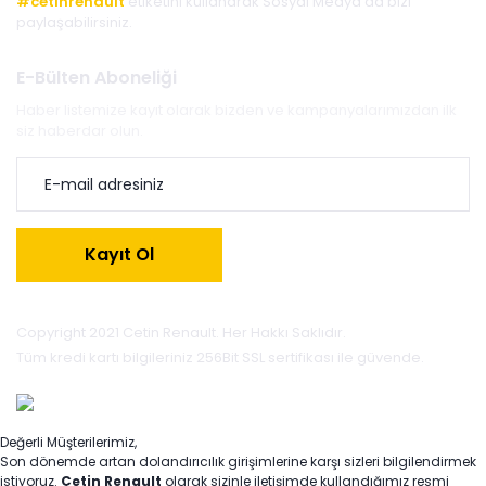
#cetinrenault
etiketini kullanarak Sosyal Medya'da bizi
paylaşabilirsiniz.
E-Bülten Aboneliği
Haber listemize kayıt olarak bizden ve kampanyalarımızdan ilk
siz haberdar olun.
Kayıt Ol
Copyright 2021 Cetin Renault. Her Hakkı Saklıdır.
Tüm kredi kartı bilgileriniz 256Bit SSL sertifikası ile güvende.
Değerli Müşterilerimiz,
Son dönemde artan dolandırıcılık girişimlerine karşı sizleri bilgilendirmek
istiyoruz.
Çetin Renault
olarak sizinle iletişimde kullandığımız resmi