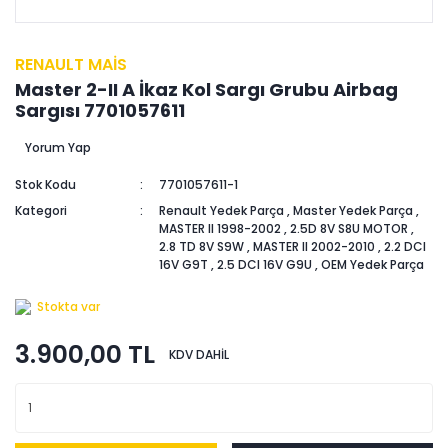
RENAULT MAİS
Master 2-II A İkaz Kol Sargı Grubu Airbag
Sargısı 7701057611
Yorum Yap
Stok Kodu
7701057611-1
Kategori
Renault Yedek Parça
,
Master Yedek Parça
,
MASTER II 1998-2002
,
2.5D 8V S8U MOTOR
,
2.8 TD 8V S9W
,
MASTER II 2002-2010
,
2.2 DCI
16V G9T
,
2.5 DCI 16V G9U
,
OEM Yedek Parça
Stokta var
3.900,00 TL
KDV DAHİL