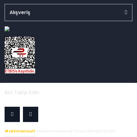
Alışveriş
id="ETBIS">
Bizi Takip Edin
#cetinrenault
etiketini kullanarak Sosyal Medya'da bizi
paylaşabilirsiniz.