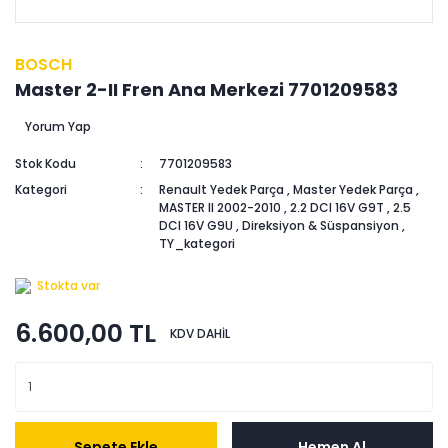
BOSCH
Master 2-II Fren Ana Merkezi 7701209583
Yorum Yap
Stok Kodu
7701209583
Kategori
Renault Yedek Parça
,
Master Yedek Parça
,
MASTER II 2002-2010
,
2.2 DCI 16V G9T
,
2.5
DCI 16V G9U
,
Direksiyon & Süspansiyon
,
TY_kategori
Stokta var
6.600,00 TL
KDV DAHİL
Sepete Ekle
Hemen Al