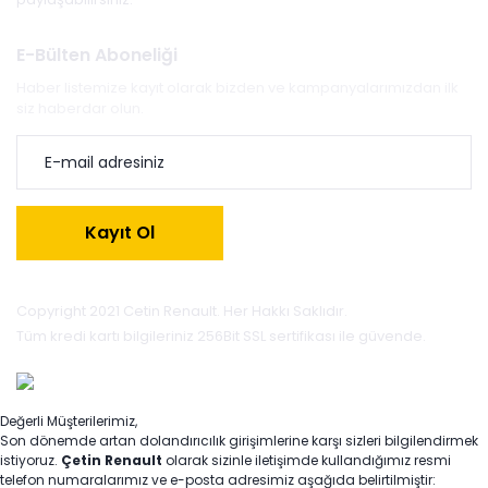
E-Bülten Aboneliği
Haber listemize kayıt olarak bizden ve kampanyalarımızdan ilk
siz haberdar olun.
Kayıt Ol
Copyright 2021 Cetin Renault. Her Hakkı Saklıdır.
Tüm kredi kartı bilgileriniz 256Bit SSL sertifikası ile güvende.
Değerli Müşterilerimiz,
Son dönemde artan dolandırıcılık girişimlerine karşı sizleri bilgilendirmek
istiyoruz.
Çetin Renault
olarak sizinle iletişimde kullandığımız resmi
telefon numaralarımız ve e-posta adresimiz aşağıda belirtilmiştir: