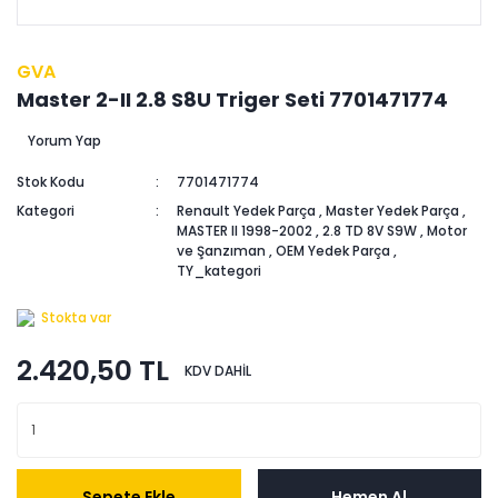
GVA
Master 2-II 2.8 S8U Triger Seti 7701471774
Yorum Yap
Stok Kodu
7701471774
Kategori
Renault Yedek Parça
,
Master Yedek Parça
,
MASTER II 1998-2002
,
2.8 TD 8V S9W
,
Motor
ve Şanzıman
,
OEM Yedek Parça
,
TY_kategori
Stokta var
2.420,50 TL
KDV DAHİL
Sepete Ekle
Hemen Al