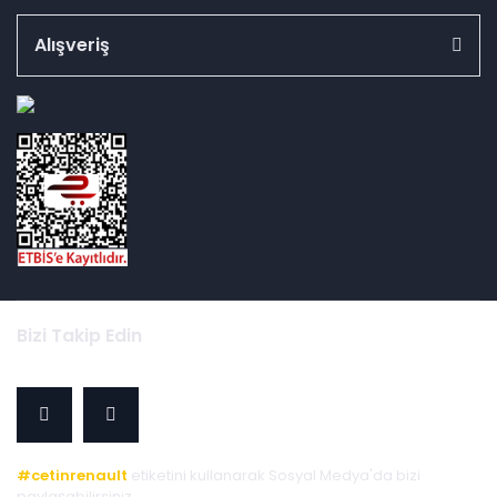
Alışveriş
id="ETBIS">
Bizi Takip Edin
#cetinrenault
etiketini kullanarak Sosyal Medya'da bizi
paylaşabilirsiniz.