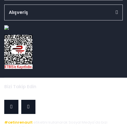
Alışveriş
id="ETBIS">
Bizi Takip Edin
#cetinrenault
etiketini kullanarak Sosyal Medya'da bizi