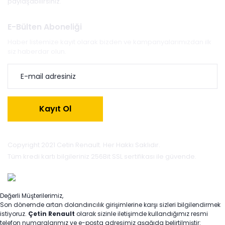
paylaşabilirsiniz.
E-Bülten Aboneliği
Haber listemize kayıt olarak bizden ve kampanyalarımızdan ilk
siz haberdar olun.
Kayıt Ol
Copyright 2021 Cetin Renault. Her Hakkı Saklıdır.
Tüm kredi kartı bilgileriniz 256Bit SSL sertifikası ile güvende.
Değerli Müşterilerimiz,
Son dönemde artan dolandırıcılık girişimlerine karşı sizleri bilgilendirmek
istiyoruz.
Çetin Renault
olarak sizinle iletişimde kullandığımız resmi
telefon numaralarımız ve e-posta adresimiz aşağıda belirtilmiştir: