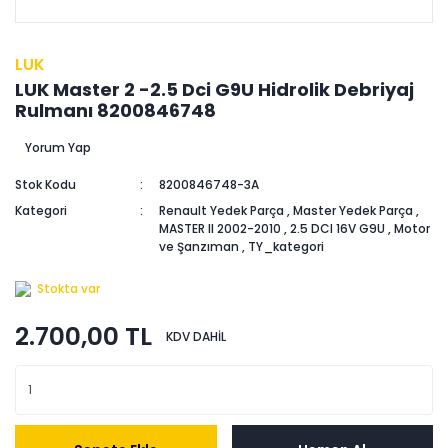
LUK
LUK Master 2 -2.5 Dci G9U Hidrolik Debriyaj
Rulmanı 8200846748
Yorum Yap
Stok Kodu
8200846748-3A
Kategori
Renault Yedek Parça
,
Master Yedek Parça
,
MASTER II 2002-2010
,
2.5 DCI 16V G9U
,
Motor
ve Şanzıman
,
TY_kategori
Stokta var
2.700,00 TL
KDV DAHİL